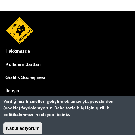
Hakkımızda
Dipnot
Kullanım Şartları
Gizlilik Sözleşmesi
İletişim
Verdiğimiz hizmetleri geliştirmek amacıyla çerezlerden
Basında Biz
(cookie) faydalanıyoruz. Daha fazla bilgi için gizlilik
politikalarımızı inceleyebilirsiniz.
Gezimanya Turizm, TÜRSAB'a kayıtlı bir
seyahat acentasıdır.
Kabul ediyorum
Belge no: A-8307