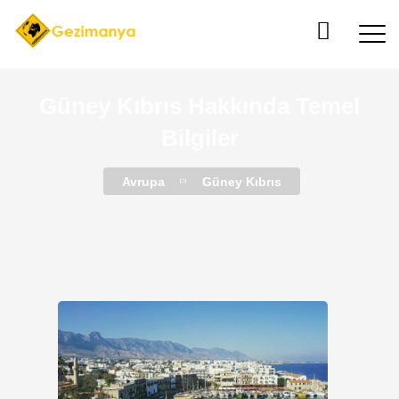
Güney Kıbrıs Hakkında Temel
Bilgiler
Avrupa
Güney Kıbrıs