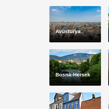
Avusturya
Bosna-Hersek