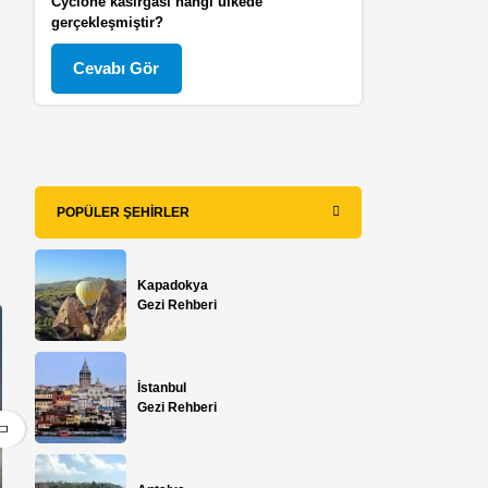
Cyclone kasırgası hangi ülkede
gerçekleşmiştir?
Cevabı Gör
POPÜLER ŞEHIRLER
Kapadokya
Gezi Rehberi
İstanbul
Gezi Rehberi