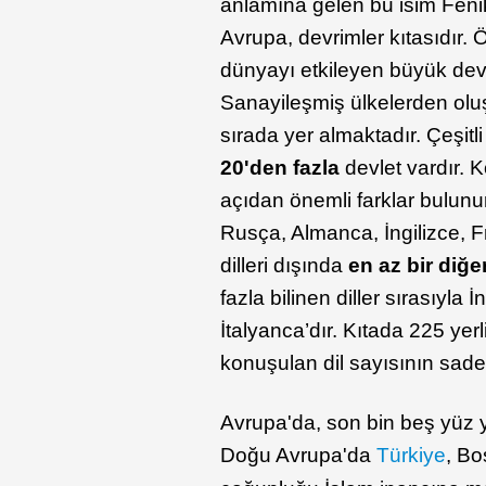
anlamına gelen bu isim Fenik
Avrupa, devrimler kıtasıdır. 
dünyayı etkileyen büyük devri
Sanayileşmiş ülkelerden ol
sırada yer almaktadır. Çeşit
20'den fazla
devlet vardır. 
açıdan önemli farklar bulunur
Rusça, Almanca, İngilizce, F
dilleri dışında
en az bir diğe
fazla bilinen diller sırasıyla
İtalyanca’dır. Kıtada 225 ye
konuşulan dil sayısının sad
Avrupa'da, son bin beş yüz 
Doğu Avrupa'da
Türkiye
, B