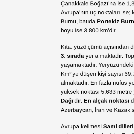
Çanakkale Boğazı’na ise 1,3 
Avrupa'nın uç noktaları is
Burnu, batıda
Portekiz Bur
boyu ise 3.800 km'dir.
Kıta, yüzölçümü açısından di
3. sırada
yer almaktadır. To
yaşamaktadır. Yeryüzündeki 
Km²’ye düşen kişi sayısı 69,7
almaktadır. En fazla nüfus y
yüksek noktası 5.633 metre y
Dağı
’dır.
En alçak noktası
d
Azerbaycan, İran ve Kazakist
Avrupa kelimesi
Sami diller