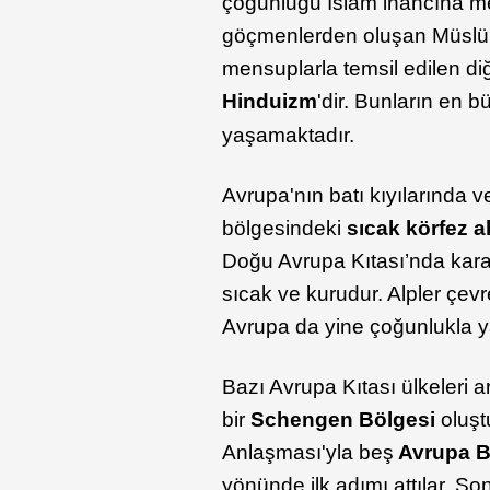
çoğunluğu İslam inancına men
göçmenlerden oluşan Müslüm
mensuplarla temsil edilen di
Hinduizm
'dir. Bunların en b
yaşamaktadır.
Avrupa'nın batı kıyılarında v
bölgesindeki
sıcak körfez ak
Doğu Avrupa Kıtası’nda karas
sıcak ve kurudur. Alpler çe
Avrupa da yine çoğunlukla yağ
Bazı Avrupa Kıtası ülkeleri 
bir
Schengen Bölgesi
oluş
Anlaşması'yla beş
Avrupa Bi
yönünde ilk adımı attılar. So