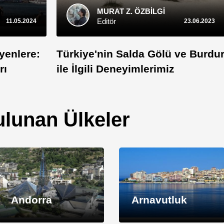
MURAT Z. ÖZBİLGİ
Editör
11.05.2024
23.06.2023
yenlere:
Türkiye'nin Salda Gölü ve Burdu
rı
ile İlgili Deneyimlerimiz
lunan Ülkeler
Andorra
Arnavutluk