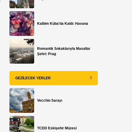
e
Kalbim Küba'da Kaldı: Havana
Romantik Sokaklarıyla Masallar
Şehri: Prag
GEZILECEK YERLER
Vecchio Sarayı
TCDD Eskişehir Müzesi