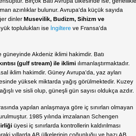
suptur. Birçok Batı Avrupa ülkesinde ise, genellikl
an azınlıklar bulunur. Avrupa'da küçük sayıda
ğer dinler
Musevilik, Budizm, Sihizm ve
üyük toplulukları ise
İngiltere
ve Fransa'da
e güneyinde Akdeniz iklimi hakimdir. Batı
ıntısı (gulf stream) ile iklimi
ılımanlaştırmaktadır.
al iklim hakimdir. Güney Avrupa'da, yaz ayları
vresinde yüksek miktarda yağış görülmektedir. Kuzey
ışlı ve sisli olup, güneşli gün sayısı oldukça azdır.
arasında yapılan anlaşmaya göre iç sınırları olmayan
turulmuştur. 1985 yılında imzalanan Schengen
rliği
üyesi iç sınırlarda kontrollerin kaldırılması
nraki yıllarda AB ülkelerinin çoğunluğu ve bazı AB