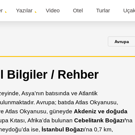
er
Yazılar
Video
Otel
Turlar
Uça
gation
Avrupa
 Bilgiler / Rehber
zeyinde, Asya'nın batısında ve Atlantik
unmaktadır. Avrupa; batıda Atlas Okyanusu,
ve Atlas Okyanusu, güneyde
Akdeniz ve doğuda
vrupa Kıtası, Afrika’da bulunan
Cebelitarık Boğazı’
na
neydoğu’da ise,
İstanbul Boğazı
’na 0,7 km,