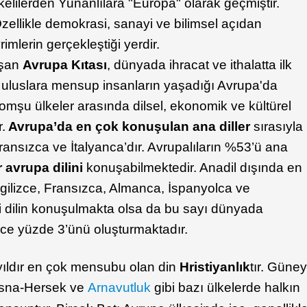
elilerden Yunanlılara "Europa" olarak geçmiştir.
Özellikle demokrasi, sanayi ve bilimsel açıdan
mlerin gerçekleştiği yerdir.
uşan
Avrupa Kıtası
, dünyada ihracat ve ithalatta ilk
li uluslara mensup insanların yaşadığı Avrupa'da
Komşu ülkeler arasında dilsel, ekonomik ve kültürel
.
Avrupa’da en çok konuşulan ana diller
sırasıyla
ransızca ve İtalyanca’dır. Avrupalıların %53’ü ana
r avrupa dilini
konuşabilmektedir. Anadil dışında en
 İngilizce, Fransızca, Almanca, İspanyolca ve
rli dilin konuşulmakta olsa da bu sayı dünyada
ece yüzde 3’ünü oluşturmaktadır.
yıldır en çok mensubu olan din
Hristiyanlık
tır. Güne
osna-Hersek ve
Arnavutluk
gibi bazı ülkelerde halkın