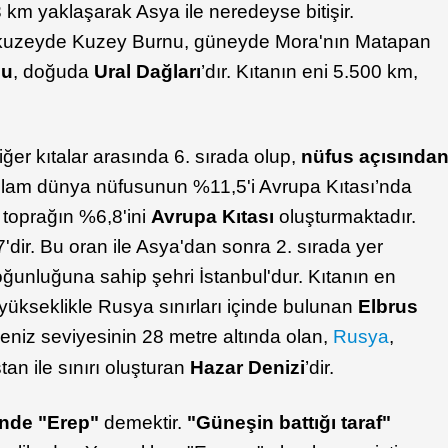
km yaklaşarak Asya ile neredeyse bitişir.
e; kuzeyde Kuzey Burnu, güneyde Mora'nın Matapan
nu
, doğuda
Ural Dağları
’dır. Kıtanın eni 5.500 km,
ğer kıtalar arasında 6. sırada olup,
nüfus açısında
plam dünya nüfusunun %11,5'i Avrupa Kıtası’nda
toprağın %6,8'ini
Avrupa Kıtası
oluşturmaktadır.
'dir. Bu oran ile Asya'dan sonra 2. sırada yer
oğunluğuna sahip şehri İstanbul'dur. Kıtanın en
ükseklikle Rusya sınırları içinde bulunan
Elbrus
eniz seviyesinin 28 metre altında olan,
Rusya
,
an ile sınırı oluşturan
Hazar Denizi
’dir.
inde "Erep"
demektir.
"Güneşin battığı taraf"