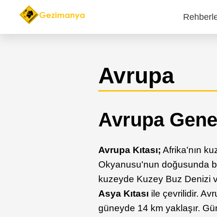
Rehberl
Main
navi
Avrupa
Avrupa Genel
Avrupa Kıtası;
Afrika'nın ku
Okyanusu'nun doğusunda bul
kuzeyde Kuzey Buz Denizi 
Asya Kıtası
ile çevrilidir. A
güneyde 14 km yaklaşır. Gü