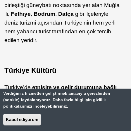
birleştiği güneybatı noktasında yer alan Muğla
ili,
Fethiye
,
Bodrum
,
Datça
gibi ilçeleriyle
deniz turizmi açısından Türkiye’nin hem yerli
hem yabancı turist tarafından en çok tercih
edilen yeridir.
Türkiye Kültürü
Türkiye’de
etnisite
ve gelir durumuna bağlı
Verdiğimiz hizmetleri geliştirmek amacıyla çerezlerden
olarak
topluluklar ve sınıflar arası büyük
(cookie) faydalanıyoruz. Daha fazla bilgi için gizlilik
farklılıklar bulunmaktadır. Bu farklılıklar bu
politikalarımızı inceleyebilirsiniz.
kesimlerin yaşadığı bölgeler ve mahalleler
Kabul ediyorum
arasında büyük farklılıklar oluşmasına sebep