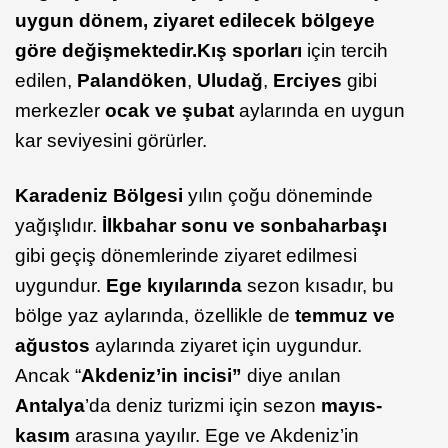
uygun dönem, ziyaret edilecek bölgeye
göre değişmektedir.
Kış sporları
için tercih
edilen,
Palandöken
,
Uludağ
,
Erciyes
gibi
merkezler
ocak ve şubat
aylarında en uygun
kar seviyesini görürler.
Karadeniz Bölgesi
yılın çoğu döneminde
yağışlıdır.
İlkbahar sonu ve sonbahar
başı
gibi geçiş dönemlerinde ziyaret edilmesi
uygundur.
Ege kıyılarında
sezon kısadır, bu
bölge yaz aylarında, özellikle de
temmuz ve
ağustos
aylarında ziyaret için uygundur.
Ancak “
Akdeniz’in incisi”
diye anılan
Antalya
’da deniz turizmi için sezon
mayıs-
kasım
arasına yayılır. Ege ve Akdeniz’in