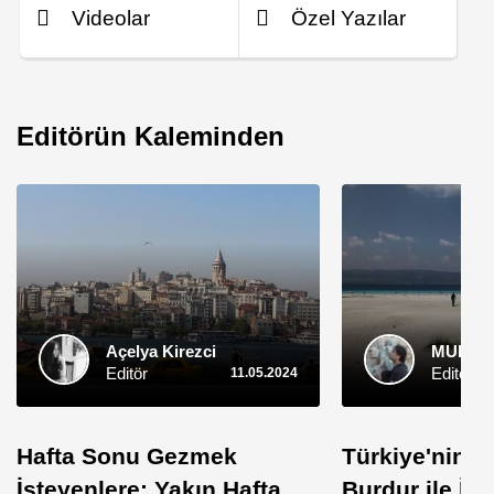
Videolar
Özel Yazılar
Editörün Kaleminden
Açelya Kirezci
MURAT 
Editör
Editör
11.05.2024
Hafta Sonu Gezmek
Türkiye'nin S
İsteyenlere: Yakın Hafta
Burdur ile İlgi