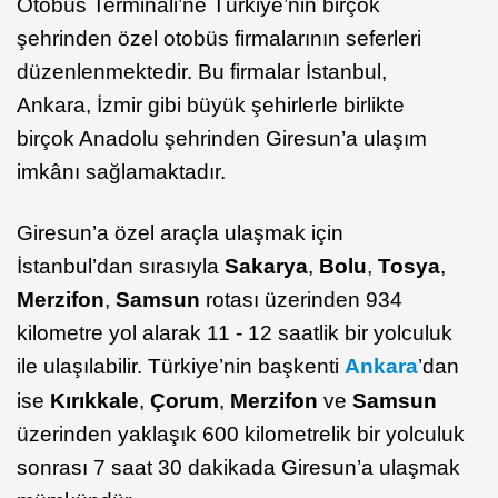
Otobüs Terminali’ne Türkiye’nin birçok
şehrinden özel otobüs firmalarının seferleri
düzenlenmektedir. Bu firmalar İstanbul,
Ankara, İzmir gibi büyük şehirlerle birlikte
birçok Anadolu şehrinden Giresun’a ulaşım
imkânı sağlamaktadır.
Giresun’a özel araçla ulaşmak için
İstanbul’dan sırasıyla
Sakarya
,
Bolu
,
Tosya
,
Merzifon
,
Samsun
rotası üzerinden 934
kilometre yol alarak 11 - 12 saatlik bir yolculuk
ile ulaşılabilir. Türkiye’nin başkenti
Ankara
’dan
ise
Kırıkkale
,
Çorum
,
Merzifon
ve
Samsun
üzerinden yaklaşık 600 kilometrelik bir yolculuk
sonrası 7 saat 30 dakikada Giresun’a ulaşmak