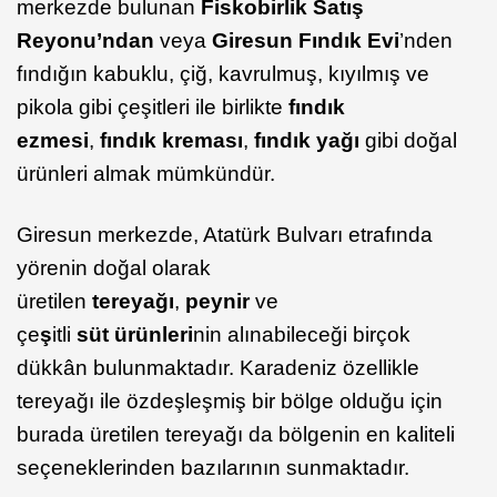
merkezde bulunan
Fiskobirlik Satış
Reyonu’ndan
veya
Giresun Fındık Evi
’nden
fındığın kabuklu, çiğ, kavrulmuş, kıyılmış ve
pikola gibi çeşitleri ile birlikte
fındık
ezmesi
,
fındık kreması
,
fındık yağı
gibi doğal
ürünleri almak mümkündür.
Giresun merkezde, Atatürk Bulvarı etrafında
yörenin doğal olarak
üretilen
tereyağı
,
peynir
ve
çe
ş
itli
süt
ürünleri
nin alınabileceği birçok
dükkân bulunmaktadır. Karadeniz özellikle
tereyağı ile özdeşleşmiş bir bölge olduğu için
burada üretilen tereyağı da bölgenin en kaliteli
seçeneklerinden bazılarının sunmaktadır.