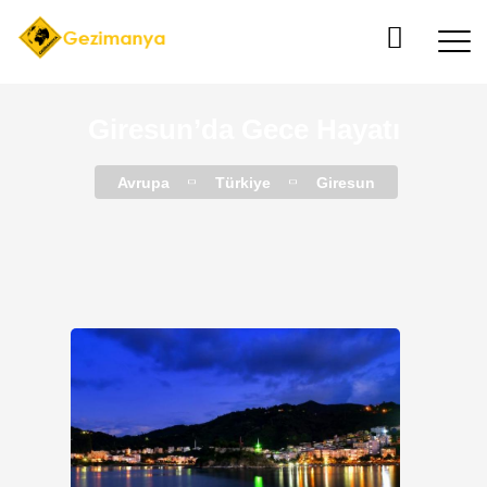
Giresun’da Gece Hayatı
Avrupa
Türkiye
Giresun