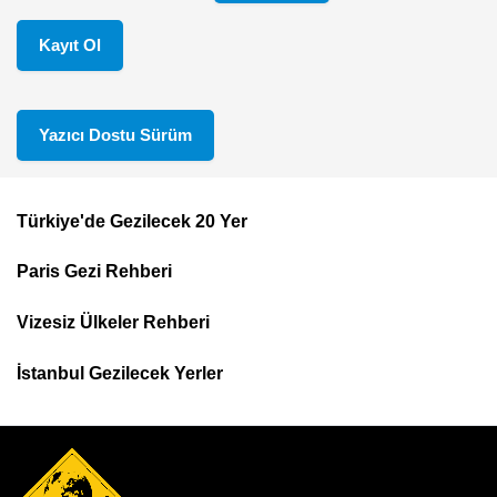
Kayıt Ol
Yazıcı Dostu Sürüm
Türkiye'de Gezilecek 20 Yer
Footer
Paris Gezi Rehberi
Top
Menu
Vizesiz Ülkeler Rehberi
İstanbul Gezilecek Yerler