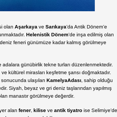
si olan
Aşarkaya
ve
Sarıkaya
’da Antik Dönem’e
ulunmaktadır.
Helenistik Dönem
’de inşa edilmiş olan
ve deniz feneri günümüze kadar kalmış görülmeye
 adalara günübirlik tekne turları düzenlenmektedir.
 ve kültürel mirasları keşfetme şansı doğmaktadır.
u sonucunda ulaşılan
Kamelya
Adası
, sahip olduğu
dir. Siyah, beyaz ve gri deniz taşlarından yapılmış
lan manastır görülmeye değerdir.
yer alan
fener
,
kilise
ve
antik tiyatro
ise Selimiye’d