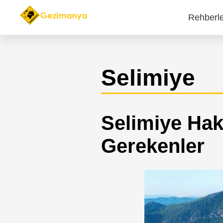
Rehberl
Main
navi
Selimiye
Selimiye Hak
Gerekenler