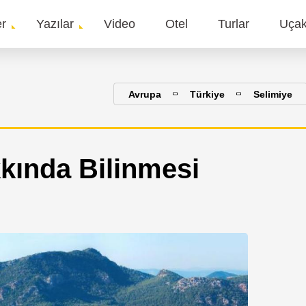
er
Yazılar
Video
Otel
Turlar
Uça
gation
Avrupa
Türkiye
Selimiye
kında Bilinmesi