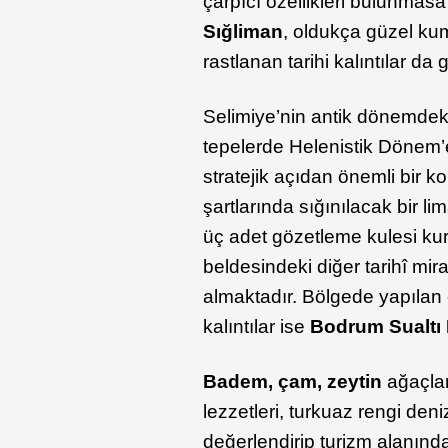
çarpıcı özellikleri bulunmas
Sığliman
, oldukça güzel kum
rastlanan tarihi kalıntılar d
Selimiye’nin antik dönemdek
tepelerde Helenistik Dönem’e 
stratejik açıdan önemli bir
şartlarında sığınılacak bir l
üç adet gözetleme kulesi kura
beldesindeki diğer tarihî mir
almaktadır. Bölgede yapılan 
kalıntılar ise
Bodrum Sualtı
Badem, çam, zeytin
ağaçlar
lezzetleri, turkuaz rengi deni
değerlendirip turizm alanında