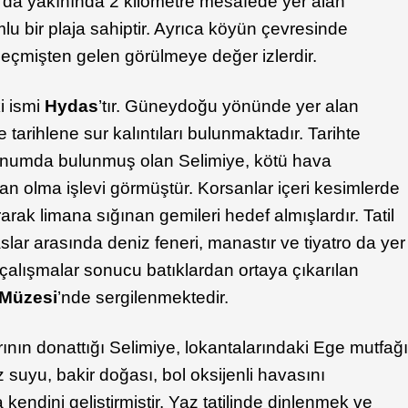
a da yakınında 2 kilometre mesafede yer alan
lu bir plaja sahiptir. Ayrıca köyün çevresinde
a geçmişten gelen görülmeye değer izlerdir.
i ismi
Hydas
’tır. Güneydoğu yönünde yer alan
tarihlene sur kalıntıları bulunmaktadır. Tarihte
 konumda bulunmuş olan Selimiye, kötü hava
iman olma işlevi görmüştür. Korsanlar içeri kesimlerde
rak limana sığınan gemileri hedef almışlardır. Tatil
aslar arasında deniz feneri, manastır ve tiyatro da yer
çalışmalar sonucu batıklardan ortaya çıkarılan
 Müzesi
’nde sergilenmektedir.
ının donattığı Selimiye, lokantalarındaki Ege mutfağ
z suyu, bakir doğası, bol oksijenli havasını
 kendini geliştirmiştir. Yaz tatilinde dinlenmek ve