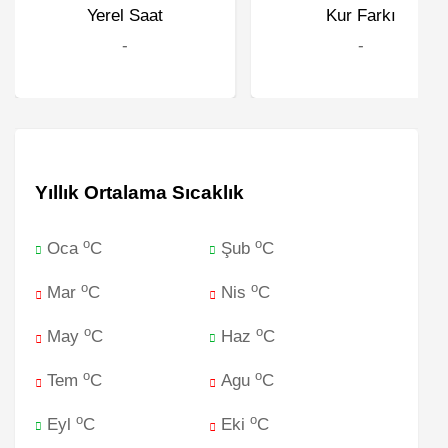
Yerel Saat
Kur Farkı
-
-
Yıllık Ortalama Sıcaklık
o
o
Oca
C
Şub
C
o
o
Mar
C
Nis
C
o
o
May
C
Haz
C
o
o
Tem
C
Agu
C
o
o
Eyl
C
Eki
C