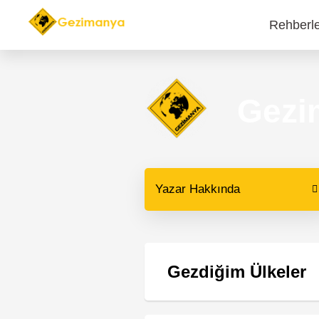
Rehberl
Main
navi
Gezi
Yazar Hakkında
Gezdiğim Ülkeler