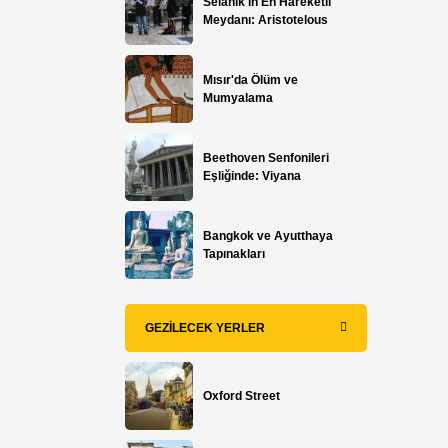
Selanik'in En Hareketli
Meydanı: Aristotelous
Mısır'da Ölüm ve
Mumyalama
Beethoven Senfonileri
Eşliğinde: Viyana
Bangkok ve Ayutthaya
Tapınakları
GEZILECEK YERLER
Oxford Street