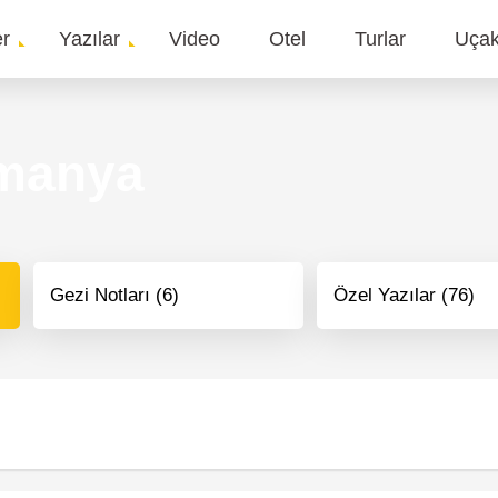
er
Yazılar
Video
Otel
Turlar
Uça
gation
manya
Gezi Notları (6)
Özel Yazılar (76)