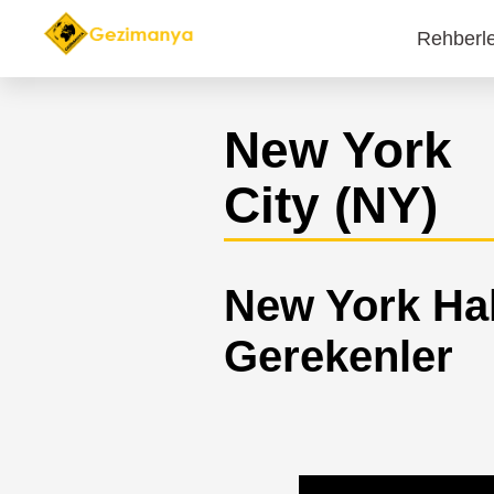
Rehberl
Main
navi
New York
City (NY)
New York Ha
Gerekenler