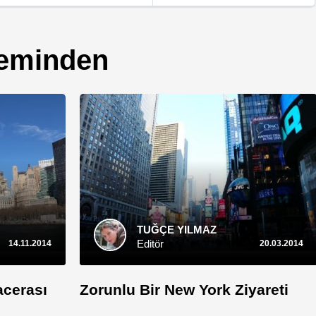
leminden
TUĞÇE YILMAZ
Editör
14.11.2014
20.03.2014
acerası
Zorunlu Bir New York Ziyareti