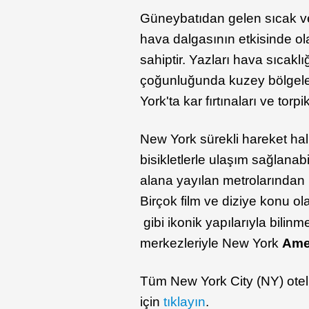
Güneybatıdan gelen sıcak ve
hava dalgasının etkisinde o
sahiptir. Yazları hava sıcakl
çoğunluğunda kuzey bölgeler
York'ta kar fırtınaları ve torpi
New York sürekli hareket halin
bisikletlerle ulaşım sağlana
alana yayılan metrolarından 
Birçok film ve diziye konu ol
gibi ikonik yapılarıyla bilinm
merkezleriyle New York
Ame
Tüm New York City (NY) otelle
için
tıklayın
.