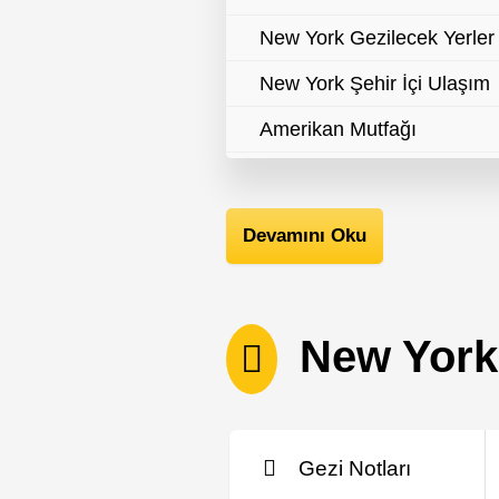
New York Gezilecek Yerler
New York Şehir İçi Ulaşım
Amerikan Mutfağı
New York'ta Alışveriş
New York Gece Hayatı
Devamını Oku
New York Festivaller
New York Resmi Tatiller
New York C
New York Faydalı Bilgiler
New York Konsolosluk Bilgi
New York Para Birimi
Gezi Notları
New York Resmi Dili