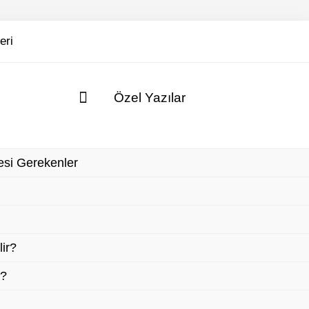
eri
Özel Yazılar
esi Gerekenler
ir?
r?