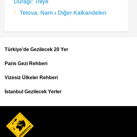
Durağı: Trilye
Tetova, Nam-ı Diğer Kalkandelen
Türkiye'de Gezilecek 20 Yer
Footer
Paris Gezi Rehberi
Top
Menu
Vizesiz Ülkeler Rehberi
İstanbul Gezilecek Yerler