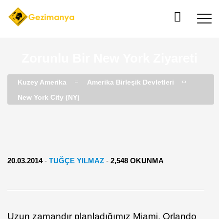
Zorunlu Bir New York Ziyareti
Kuzey Amerika
Amerika Birleşik Devletleri
New York City (NY)
20.03.2014
-
TUĞÇE YILMAZ
-
2,548 OKUNMA
Uzun zamandır planladığımız Miami, Orlando