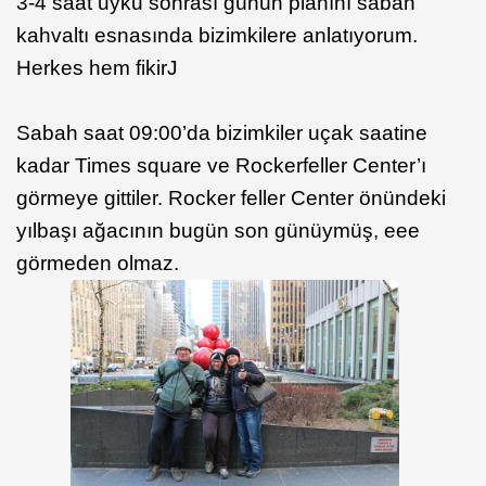
3-4 saat uyku sonrası günün planını sabah
kahvaltı esnasında bizimkilere anlatıyorum.
Herkes hem fikirJ
Sabah saat 09:00’da bizimkiler uçak saatine
kadar Times square ve Rockerfeller Center’ı
görmeye gittiler. Rocker feller Center önündeki
yılbaşı ağacının bugün son günüymüş, eee
görmeden olmaz.