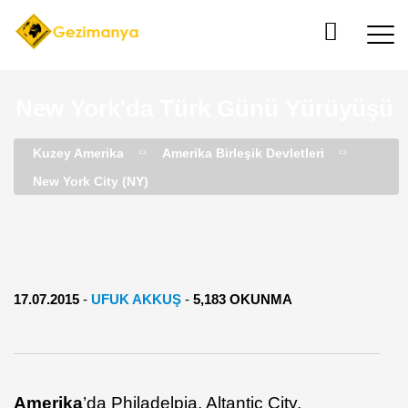
New York'da Türk Günü Yürüyüşü
Kuzey Amerika
Amerika Birleşik Devletleri
New York City (NY)
17.07.2015
-
UFUK AKKUŞ
-
5,183 OKUNMA
Amerika
’da Philadelpia, Altantic City,