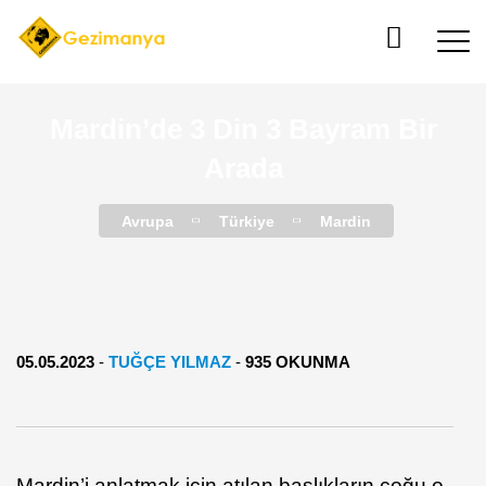
Mardin’de 3 Din 3 Bayram Bir
Arada
Avrupa
Türkiye
Mardin
05.05.2023
-
TUĞÇE YILMAZ
-
935 OKUNMA
Mardin’i anlatmak için atılan başlıkların çoğu o