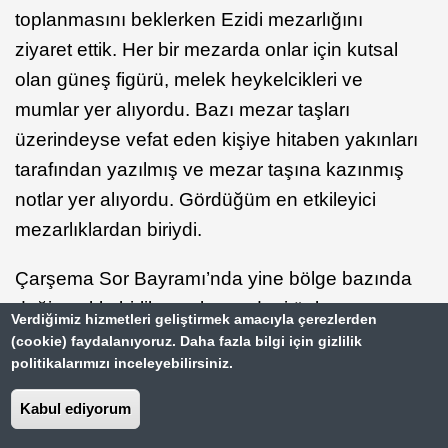
toplanmasını beklerken Ezidi mezarlığını
ziyaret ettik. Her bir mezarda onlar için kutsal
olan güneş figürü, melek heykelcikleri ve
mumlar yer alıyordu. Bazı mezar taşları
üzerindeyse vefat eden kişiye hitaben yakınları
tarafından yazılmış ve mezar taşına kazınmış
notlar yer alıyordu. Gördüğüm en etkileyici
mezarlıklardan biriydi.
Çarşema Sor Bayramı’nda yine bölge bazında
değişmekle birlikte çok sayıda ritüel ve
Verdiğimiz hizmetleri geliştirmek amacıyla çerezlerden
bayramın bazı sembolleri var. Mesela yumurta
(cookie) faydalanıyoruz. Daha fazla bilgi için gizlilik
politikalarımızı inceleyebilirsiniz.
tüm canlıları ifade ediyor. Ekmek ve yiyecek
dağıtılması ilişkilerin güçlendirilmesi anlamını
Kabul ediyorum
taşıyor. Kırmızı çiçek ve Kari otunun