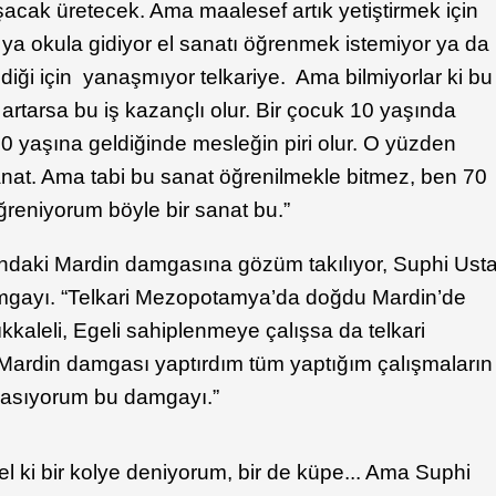
lışacak üretecek. Ama maalesef artık yetiştirmek için
ya okula gidiyor el sanatı öğrenmek istemiyor ya da
ediği için yanaşmıyor telkariye. Ama bilmiyorlar ki bu
i artarsa bu iş kazançlı olur. Bir çocuk 10 yaşında
 yaşına geldiğinde mesleğin piri olur. O yüzden
anat. Ama tabi bu sanat öğrenilmekle bitmez, ben 70
ğreniyorum böyle bir sanat bu.”
rındaki Mardin damgasına gözüm takılıyor, Suphi Ust
amgayı. “Telkari Mezopotamya’da doğdu Mardin’de
rıkkaleli, Egeli sahiplenmeye çalışsa da telkari
 Mardin damgası yaptırdım tüm yaptığım çalışmaların
basıyorum bu damgayı.”
zel ki bir kolye deniyorum, bir de küpe... Ama Suphi