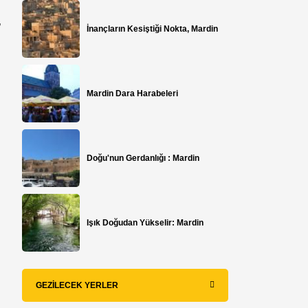
,
İnançların Kesiştiği Nokta, Mardin
Mardin Dara Harabeleri
Doğu'nun Gerdanlığı : Mardin
Işık Doğudan Yükselir: Mardin
GEZILECEK YERLER