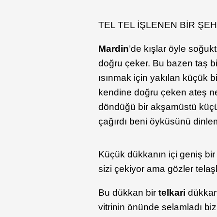
TEL TEL İŞLENEN BİR ŞEH
Mardin
’de kışlar öyle soğuk
doğru çeker. Bu bazen taş b
ısınmak için yakılan küçük b
kendine doğru çeken ateş ne
döndüğü bir akşamüstü küçüc
çağırdı beni öyküsünü din
Küçük dükkanın içi geniş bir
sizi çekiyor ama gözler tela
Bu dükkan bir
telkari
dükkan
vitrinin önünde selamladı biz