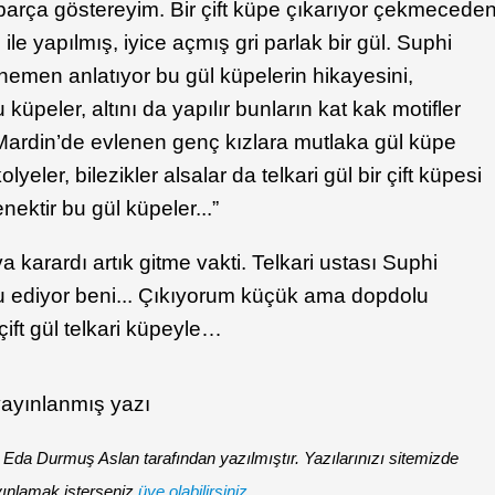
 parça göstereyim. Bir çift küpe çıkarıyor çekmecede
ği ile yapılmış, iyice açmış gri parlak bir gül. Suphi
emen anlatıyor bu gül küpelerin hikayesini,
 küpeler, altını da yapılır bunların kat kak motifler
Mardin’de evlenen genç kızlara mutlaka gül küpe
olyeler, bilezikler alsalar da telkari gül bir çift küpesi
ektir bu gül küpeler...”
a karardı artık gitme vakti. Telkari ustası Suphi
tlu ediyor beni... Çıkıyorum küçük ama dopdolu
ift gül telkari küpeyle…
yayınlanmış yazı
da Durmuş Aslan tarafından yazılmıştır. Yazılarınızı sitemizde
ınlamak isterseniz
üye olabilirsiniz.