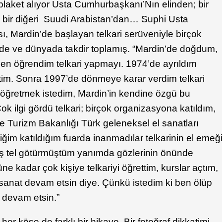
a plaket alıyor Usta Cumhurbaşkanı’Nın elinden; bir
 bir diğeri Suudi Arabistan’dan… Suphi Usta
sı, Mardin’de başlayan telkari serüveniyle birçok
e’de ve dünyada takdir toplamış. “Mardin’de doğdum,
en öğrendim telkari yapmayı. 1974’de ayrıldım
ttim. Sonra 1997’de dönmeye karar verdim telkari
mı öğretmek istedim, Mardin’in kendine özgü bu
k ilgi gördü telkari; birçok organizasyona katıldım,
ve Turizm Bakanlığı Türk geleneksel el sanatları
iğim katıldığım fuarda inanmadılar telkarinin el emeğ
üş tel götürmüştüm yanımda gözlerinin önünde
ne kadar çok kişiye telkariyi öğrettim, kurslar açtım,
bu sanat devam etsin diye. Çünkü istedim ki ben ölüp
 devam etsin.”
her köşe de farklı bir hikaye. Bir fotoğraf dikkatimi