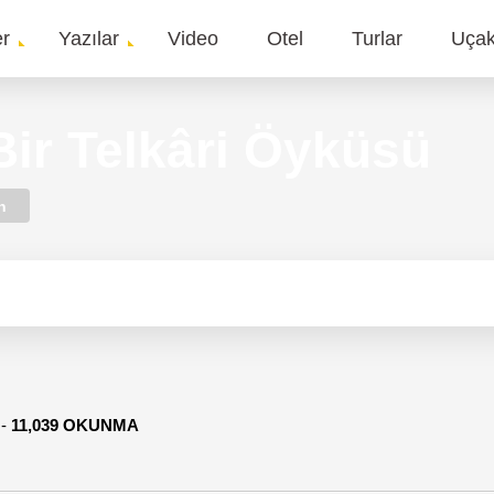
er
Yazılar
Video
Otel
Turlar
Uça
gation
Bir Telkâri Öyküsü
n
-
11,039 OKUNMA