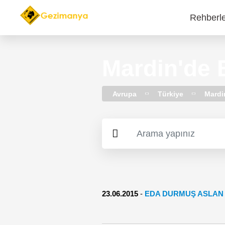
Rehberl
Main
navi
Mardin'de 
Avrupa
Türkiye
Mardi
23.06.2015
-
EDA DURMUŞ ASLAN