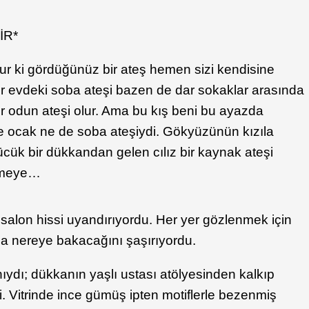
İR*
tur ki gördüğünüz bir ateş hemen sizi kendisine
ir evdeki soba ateşi bazen de dar sokaklar arasında
ir odun ateşi olur. Ama bu kış beni bu ayazda
 ocak ne de soba ateşiydi. Gökyüzünün kızıla
ük bir dükkandan gelen cılız bir kaynak ateşi
lemeye…
 salon hissi uyandırıyordu. Her yer gözlenmek için
şla nereye bakacağını şaşırıyordu.
ıydı; dükkanın yaşlı ustası atölyesinden kalkıp
i. Vitrinde ince gümüş ipten motiflerle bezenmiş