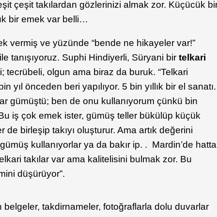
çeşit çeşit takılardan gözlerinizi almak zor. Küçücük bi
k bir emek var belli…
mek vermiş ve yüzünde “bende ne hikayeler var!”
ile tanışıyoruz. Suphi Hindiyerli, Süryani bir
telkari
rmi; tecrübeli, olgun ama biraz da buruk. “Telkari
yıl önceden beri yapılıyor. 5 bin yıllık bir el sanatı.
yar gümüştü; ben de onu kullanıyorum çünkü bin
Bu iş çok emek ister, gümüş teller bükülüp küçük
er de birleşip takıyı oluşturur. Ama artık değerini
gümüş kullanıyorlar ya da bakır ip. . Mardin’de hatta
elkari takılar var ama kalitelisini bulmak zor. Bu
mini düşürüyor”.
 belgeler, takdirnameler, fotoğraflarla dolu duvarlar