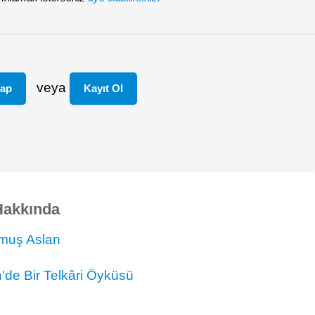
veya
Yap
Kayıt Ol
Hakkında
muş Aslan
'de Bir Telkâri Öyküsü