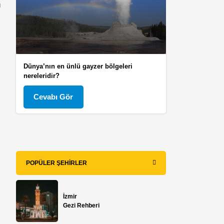
n
Dünya’nın en ünlü gayzer bölgeleri
nereleridir?
Cevabı Gör
POPÜLER ŞEHIRLER
İzmir
Gezi Rehberi