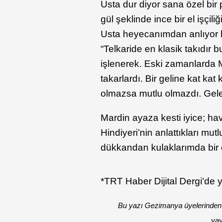
Usta dur diyor sana özel bir
gül şeklinde ince bir el işçili
Usta heyecanımdan anlıyor h
“Telkaride en klasik takıdır bu
işlenerek. Eski zamanlarda 
takarlardı. Bir geline kat kat k
olmazsa mutlu olmazdı. Gelen
Mardin ayaza kesti iyice; hav
Hindiyeri’nin anlattıkları mu
dükkandan kulaklarımda bir ç
*TRT Haber Dijital Dergi'de 
Bu yazı Gezimanya üyelerinden E
yay