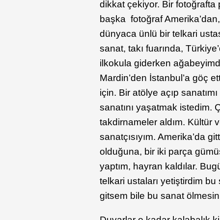
dikkat çekiyor. Bir fotoğraft
başka fotoğraf Amerika’dan,
dünyaca ünlü bir telkari usta
sanat, takı fuarında, Türkiy
ilkokula giderken ağabeyimd
Mardin’den İstanbul’a göç e
için. Bir atölye açıp sanatı
sanatını yaşatmak istedim. Ço
takdirnameler aldım. Kültür 
sanatçısıyım. Amerika’da gitt
olduğuna, bir iki parça güm
yaptım, hayran kaldılar. Bugü
telkari ustaları yetiştirdim 
gitsem bile bu sanat ölmesin
Duvarlar o kadar kalabalık ki 