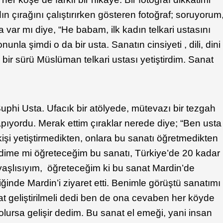
dın çırağını çalıştırırken gösteren fotoğraf; soruyorum
a var mı diye, “He babam, ilk kadın telkari ustasını
onunla şimdi o da bir usta. Sanatın cinsiyeti , dili, dini
ir sürü Müslüman telkari ustası yetiştirdim. Sanat
phi Usta. Ufacık bir atölyede, mütevazı bir tezgah
apıyordu. Merak ettim çıraklar nerede diye; “Ben usta
kişi yetiştirmedikten, onlara bu sanatı öğretmedikten
dime mi öğreteceğim bu sanatı, Türkiye’de 20 kadar
n yaşlısıyım, öğreteceğim ki bu sanat Mardin’de
ğinde Mardin’i ziyaret etti. Benimle görüştü sanatımı
t geliştirilmeli dedi ben de ona cevaben her köyde
 olursa gelişir dedim. Bu sanat el emeği, yani insan