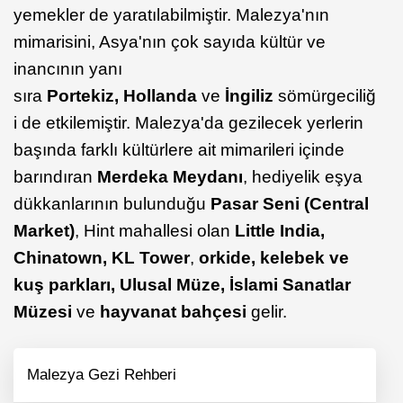
yemekler de yaratılabilmiştir. Malezya'nın
mimarisini, Asya'nın çok sayıda kültür ve
inancının yanı
sıra
Portekiz, Hollanda
ve
İngiliz
sömürgeciliğ
i de etkilemiştir. Malezya'da gezilecek yerlerin
başında farklı kültürlere ait mimarileri içinde
barındıran
Merdeka Meydanı
, hediyelik eşya
dükkanlarının bulunduğu
Pasar Seni (Central
Market)
, Hint mahallesi olan
Little India,
Chinatown, KL Tower
,
orkide, kelebek ve
kuş parkları, Ulusal Müze, İslami Sanatlar
Müzesi
ve
hayvanat bahçesi
gelir.
Malezya Gezi Rehberi