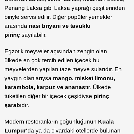
Penang Laksa gibi Laksa yaprağı çeşitlerinden
biriyle servis edilir. Diğer popüler yemekler
arasında
n
asi briyani ve tavuklu
pirinç
sayılabilir.
Egzotik meyveler açısından zengin olan
ülkede en çok tercih edilen içecek bu
meyvelerden yapılan taze meyve sularıdır. En
yaygın olanlarıysa
mango, misket limonu,
karambola, karpuz ve ananas
tır. Ülkede
tüketilen diğer bir içecek çeşidiyse
pirinç
şarabı
dır.
Modern restoranların çoğunluğunun
Kuala
Lumpur'
da ya da civardaki otellerde bulunan