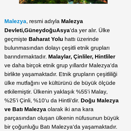
Malezya
, resmi adıyla
Malezya
Devleti,
Güneydoğu
Asya
'da yer alır. Ülke
geçmişte
Baharat Yolu
hattı üzerinde
bulunmasından dolayı çeşitli etnik grupları
barındırmaktadır.
Malaylar, Çinliler, Hintliler
ve daha birçok etnik grup yıllardır Malezya'da
birlikte yaşamaktadır. Etnik grupların çeşitliliği
ülke mutfağını ve kültürünü de büyük ölçüde
etkilemiştir. Ülkenin yaklaşık %55'i Malay,
%25'i Çinli, %10'u da Hintli'dir.
Doğu Malezya
ve Batı Malezya
olarak iki ana kara
parçasından oluşan ülkenin nüfusunun büyük
bir çoğunluğu Batı Malezya'da yaşamaktadır.