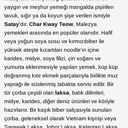
yaygın ve meşhur yemeği mangalda pişirilen
tavuk, sığır ya da koyun şişe verilen ismiyle
Satay
'dır.
Char Kway Teow
, Malezya
yemekleri arasında en popüler olanıdır. Hafif
veya yoğun soya sosu ve kırmızıbiber ile
yüksek ateşte kızartılan noodle'ın içine
karides, midye, soya filizi, çin soğanı ve
yumurta eklenmesiyle yapılan yemek, küp küp
doğranmış kıtır ekmek parçalarıyla birlikte muz
yaprağı ile süslenmiş tabakta servis edilir. Bir
tür çorba çeşidi olan
laksa
, balık dilimleri,
midye, karides, diğer deniz ürünleri ve köriyle
hazırlanır. Bir kaşık biber salçasıyla sunulan
çorba, geleneksel olarak Vietnam kişnişi veya
Sarawak Laksa, Johor Laksa, Kelantan Laksa,