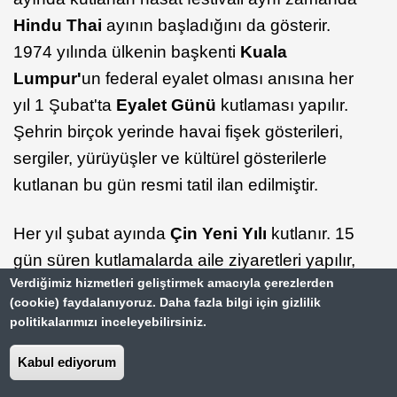
Hindu Thai
ayının başladığını da gösterir.
1974 yılında ülkenin başkenti
Kuala
Lumpur'
un federal eyalet olması anısına her
yıl 1 Şubat'ta
Eyalet Günü
kutlaması yapılır.
Şehrin birçok yerinde havai fişek gösterileri,
sergiler, yürüyüşler ve kültürel gösterilerle
kutlanan bu gün resmi tatil ilan edilmiştir.
Her yıl şubat ayında
Çin Yeni Yılı
kutlanır. 15
gün süren kutlamalarda aile ziyaretleri yapılır,
Verdiğimiz hizmetleri geliştirmek amacıyla çerezlerden
hediyeler alınır ve yemekler hazırlanır.
(cookie) faydalanıyoruz. Daha fazla bilgi için gizlilik
Caddelerdeyse renkli ejderha ve aslan
politikalarımızı inceleyebilirsiniz.
kuklalarından oluşan geçit törenleri düzenlenir,
Kabul ediyorum
havai fişek gösterileri yapılır, davul ve ziller
çalınır, dans edilir.
Buda'nın doğumu
,