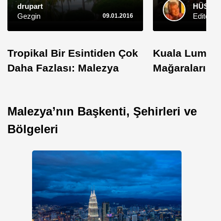
drupart
HÜSEYİ
Gezgin
Editör
09.01.2016
Tropikal Bir Esintiden Çok
Kuala Lumpur
Daha Fazlası: Malezya
Mağaraları
Malezya’nın Başkenti, Şehirleri ve
Bölgeleri