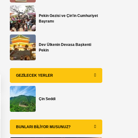
Pekin Gezisi ve Çin'in Cumhuriyet
Bayramı
Dev Ülkenin Devasa Başkenti
Pekin
GEZILECEK YERLER
Çin Seddi
BUNLARI BILIYOR MUSUNUZ?