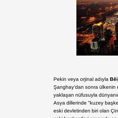
Pekin veya orjinal adıyla
Běi
Şanghay'dan sonra ülkenin e
yaklaşan nüfusuyla dünyanın
Asya dillerinde "kuzey başken
eski devletinden biri olan Ç