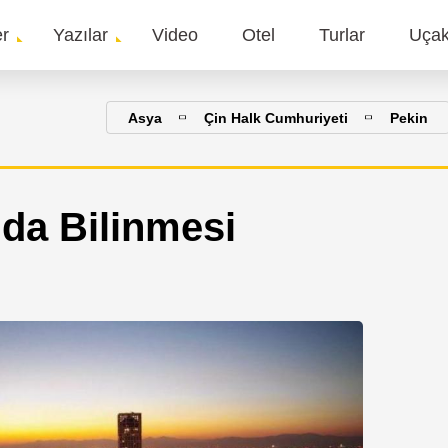
er
Yazılar
Video
Otel
Turlar
Uça
gation
Asya
Çin Halk Cumhuriyeti
Pekin
da Bilinmesi