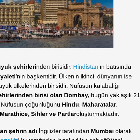
yük şehirleri
nden birisidir.
Hindistan
’ın batısında
yaleti
’nin başkentidir. Ülkenin ikinci, dünyanın ise
k ülkelerinden birisidir. Nüfusun kalabalığı
şehirlerinden birisi olan Bombay,
bugün yaklaşık 2
ir. Nüfusun çoğunluğunu
Hindu
,
Maharatalar
,
Marathice
,
Sihler ve Partlar
oluşturmaktadır.
an şehrin adı
İngilizler tarafından
Mumbai
olarak