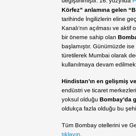
değiştirilmiştir. 16. yüzyılda
P
Körfez” anlamına gelen “
tarihinde İngilizlerin eline g
Kanalı’nın açılması ve aktif 
bir öneme sahip olan
Bomb
başlamıştır. Günümüzde is
türetilerek Mumbai olarak de
kullanılmaya devam edilmekt
Hindistan’ın en gelişmiş ve
endüstri ve ticaret merkezler
yoksul olduğu
Bombay’da g
oldukça fazla olduğu bu şehi
Tüm Bombay otellerini ve Gezi
tıklayın
.