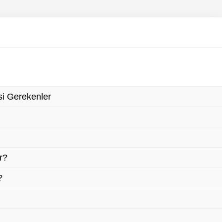
i Gerekenler
r?
?