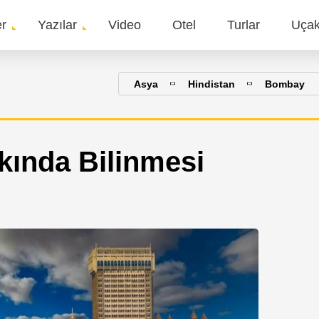
er
Yazılar
Video
Otel
Turlar
Uça
gation
Asya
Hindistan
Bombay
ında Bilinmesi