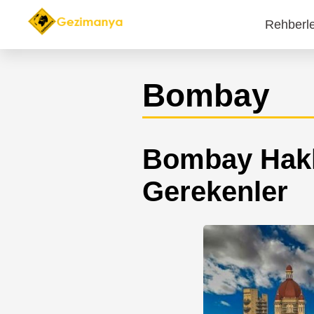
Rehberl
Main
navi
Bombay
Bombay Hakk
Gerekenler