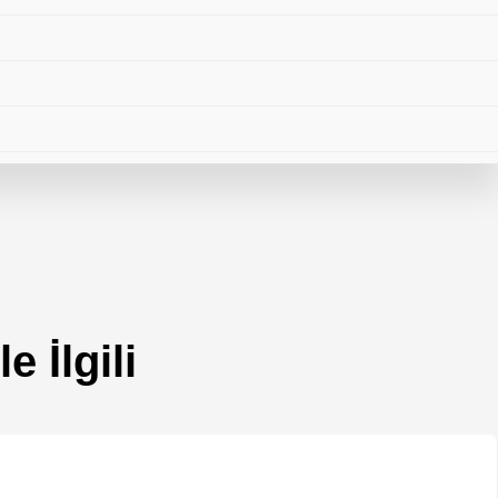
r
 İlgili