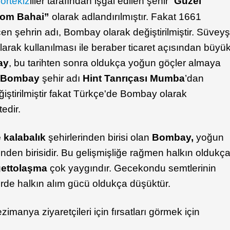
ortekiz
liler tarafından işgal edilen şehir “
Güzel
Bom Bahai”
olarak adlandırılmıştır. Fakat 1661
eçen şehrin adı, Bombay olarak değiştirilmiştir. Süvey
olarak kullanılması ile beraber ticaret açısından büyü
ay
, bu tarihten sonra oldukça yoğun göçler almaya
e
Bombay
şehir adı
Hint Tanrıçası Mumba
’dan
ğiştirilmiştir fakat Türkçe'de Bombay olarak
edir.
 kalabalık
şehirlerinden birisi olan
Bombay,
yoğun
inden birisidir. Bu gelişmişliğe rağmen halkın oldukç
ettolaşma
çok yaygındır. Gecekondu semtlerinin
rde halkın alım gücü oldukça düşüktür.
manya ziyaretçileri için fırsatları görmek için