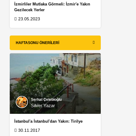
İzmirliler Mutlaka Görmeli: İzmir'e Yakın
Gezilecek Yerler
23.05.2023
HAFTASONU ÖNERILERI
1
Serhat Çelebioğlu
Silver Yazar
İstanbul'a İstanbul'dan Yakın: Tirilye
30.11.2017