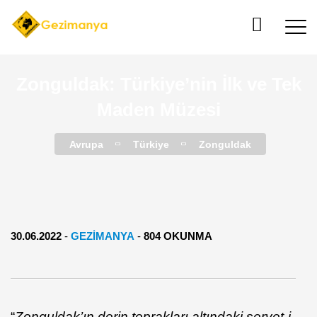
Zonguldak: Türkiye’nin İlk ve Tek
Maden Müzesi
Avrupa
Türkiye
Zonguldak
30.06.2022
-
GEZIMANYA
-
804 OKUNMA
“
Zonguldak’ın derin toprakları altındaki servet-i