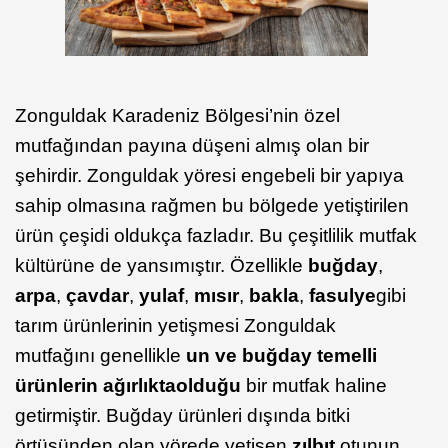
Zonguldak Karadeniz Bölgesi’nin özel
mutfağından payına düşeni almış olan bir
şehirdir. Zonguldak yöresi engebeli bir yapıya
sahip olmasına rağmen bu bölgede yetiştirilen
ürün çeşidi oldukça fazladır. Bu çeşitlilik mutfak
kültürüne de yansımıştır. Özellikle
buğday
,
arpa
,
çavdar
,
yulaf
,
mısır
,
bakla
,
fasulye
gibi
tarım ürünlerinin yetişmesi Zonguldak
mutfağını genellikle
un ve buğday temelli
ürünlerin ağırlıkta
olduğu
bir mutfak haline
getirmiştir. Buğday ürünleri dışında bitki
örtüsünden olan yörede yetişen
zılbıt
otunun