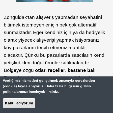
Zonguldak’tan alışveriş yapmadan seyahatini
bitirmek istemeyenler için pek çok alternatif
sunmaktadır. Eğer kendiniz için ya da hediyelik
olarak yiyecek alışverişi yapmak istiyorsanız
köy pazarlarını tercih etmeniz mantıklı
olacaktır. Çünkü bu pazarlarda satıcıların kendi
yetiştirdikleri doğal ürünler satılmaktadır.
Bölgeye özgü
otlar
,
reçeller
,
kestane balı
Zonguldak köy pazarlarından alabileceğiniz
Verdiğimiz hizmetleri geliştirmek amacıyla çerezlerden
ürünler arasında yer almaktadır.
(cookie) faydalanıyoruz. Daha fazla bilgi için gizlilik
politikalarımızı inceleyebilirsiniz.
Zonguldak'ta yöreye özgü hatıra ve hediyelik
Kabul ediyorum
eşya alışverişleriniz için tercih edebileceğiniz