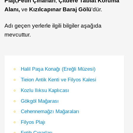
Plajı,
Fetih Çınarları
,
Çitdere
Tabiat Koruma
Alanı,
ve
Kızılcapınar Baraj Gölü
'dür.
Adı geçen yerlerle ilgili bilgiler aşağıda
mevcuttur.
Halil Paşa Konağı (Ereğli Müzesi)
Tieion Antik Kenti ve Filyos Kalesi
Kozlu Ilıksu Kaplıcası
Gökgöl Mağarası
Cehennemağzı Mağaraları
Filyos Plajı
Fetih Çınarları