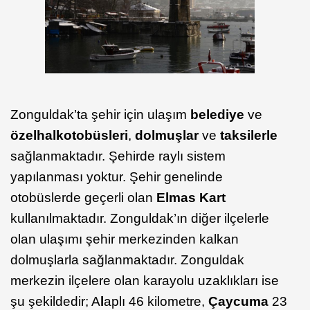
Zonguldak’ta şehir için ulaşım
belediye
ve
özel
halk
otobüsleri
,
dolmuşlar
ve
taksilerle
sağlanmaktadır. Şehirde raylı sistem
yapılanması yoktur. Şehir genelinde
otobüslerde geçerli olan
Elmas Kart
kullanılmaktadır. Zonguldak’ın diğer ilçelerle
olan ulaşımı şehir merkezinden kalkan
dolmuşlarla sağlanmaktadır. Zonguldak
merkezin ilçelere olan karayolu uzaklıkları ise
şu şekildedir; A
l
aplı 46 kilometre,
Çaycuma
23