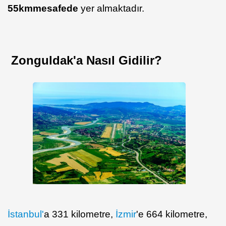
55
km
mesafede
yer almaktadır.
Zonguldak'a Nasıl Gidilir?
İstanbul'
a 331 kilometre,
İzmir
'e 664 kilometre,