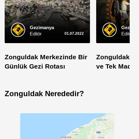
Gezimanya
Gezima
Editör
Editör
01.07.2022
Zonguldak Merkezinde Bir
Zonguldak: Tü
Günlük Gezi Rotası
ve Tek Maden
Zonguldak Nerededir?