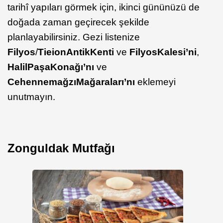
tarihî yapıları görmek için, ikinci gününüzü de
doğada zaman geçirecek şekilde
planlayabilirsiniz. Gezi listenize
Filyos
/
Tieion
Antik
Kenti
ve
Filyos
Kalesi’ni
,
Halil
Paşa
Konağı’nı
ve
Cehennemağzı
Mağaraları’nı
eklemeyi
unutmayın.
Zonguldak Mutfağı