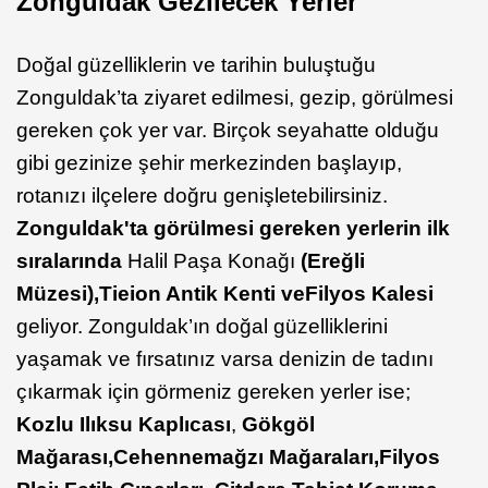
Zonguldak Gezilecek Yerler
Doğal güzelliklerin ve tarihin buluştuğu
Zonguldak’ta ziyaret edilmesi, gezip, görülmesi
gereken çok yer var. Birçok seyahatte olduğu
gibi gezinize şehir merkezinden başlayıp,
rotanızı ilçelere doğru genişletebilirsiniz.
Zonguldak'ta görülmesi gereken yerlerin ilk
sıralarında
Halil Paşa Konağı
(Ereğli
Müzesi),
Tieion
Antik Kenti
ve
Filyos
Kalesi
geliyor. Zonguldak’ın doğal güzelliklerini
yaşamak ve fırsatınız varsa denizin de tadını
çıkarmak için görmeniz gereken yerler ise;
Kozlu Ilıksu Kaplıcası
,
Gökgöl
Mağarası
,
Cehennemağzı
Mağaraları,
Filyos