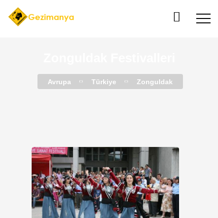
Zonguldak Festivalleri
Avrupa
Türkiye
Zonguldak