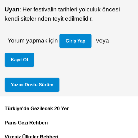
Uyarı
: Her festivalin tarihleri yolculuk öncesi
kendi sitelerinden teyit edilmelidir.
Yorum yapmak için
veya
Giriş Yap
Kayıt Ol
Yazıcı Dostu Sürüm
Türkiye'de Gezilecek 20 Yer
Footer
Paris Gezi Rehberi
Top
Menu
Vizesiz Ülkeler Rehberi