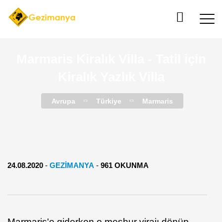
Marmaris Kiralık Villa - Tatil için
Kiralık Yazlık Villa
Avrupa
Türkiye
Marmaris
24.08.2020
-
GEZIMANYA
-
961 OKUNMA
Marmaris'e giderken o meşhur virajı dönüp