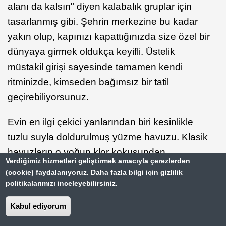
alanı da kalsın" diyen kalabalık gruplar için
tasarlanmış gibi. Şehrin merkezine bu kadar
yakın olup, kapınızı kapattığınızda size özel bir
dünyaya girmek oldukça keyifli. Üstelik
müstakil girişi sayesinde tamamen kendi
ritminizde, kimseden bağımsız bir tatil
geçirebiliyorsunuz.
Evin en ilgi çekici yanlarından biri kesinlikle
tuzlu suyla doldurulmuş yüzme havuzu. Klasik
havuzların o yoğun klor kokusundan
Verdiğimiz hizmetleri geliştirmek amacıyla çerezlerden
hoşlanmayanlar için bu detay tatilin kalitesini
(cookie) faydalanıyoruz. Daha fazla bilgi için gizlilik
bir adım yukarı taşıyor. Bahçesindeki açık
politikalarımızı inceleyebilirsiniz.
hava banyosu ve barbekü imkanları ise
Kabul ediyorum
akşamları dışarıda vakit geçirme isteğini