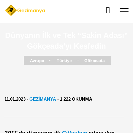
Dünyanın İlk ve Tek “Sakin Adası”
Gökçeada’yı Keşfedin
Avrupa
Türkiye
Gökçeada
11.01.2023
-
GEZIMANYA
-
1,222 OKUNMA
2011
’
de dünyanın ilk
Cittaslow
adas
ı ilan