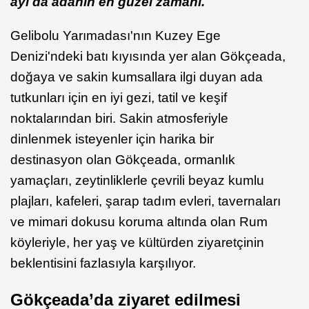
ayı da adanı
n en g
üzel zamanı.
Gelibolu Yarımadası'nın Kuzey Ege
Denizi'ndeki batı kıyısında yer alan Gökçeada,
doğaya ve sakin kumsallara ilgi duyan ada
tutkunları için en iyi gezi, tatil ve keşif
noktalarından biri. Sakin atmosferiyle
dinlenmek isteyenler için harika bir
destinasyon olan Gökçeada, ormanlık
yamaçları, zeytinliklerle çevrili beyaz kumlu
plajları, kafeleri, şarap tadım evleri, tavernaları
ve mimari dokusu koruma altında olan Rum
köyleriyle, her yaş ve kültürden ziyaretçinin
beklentisini fazlasıyla karşılıyor.
G
ö
kç
eada
’
da ziyaret edilmesi