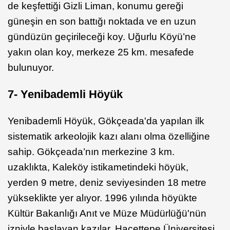
de keşfettiği Gizli Liman, konumu gereği
güneşin en son battığı noktada ve en uzun
gündüzün geçirileceği koy. Uğurlu Köyü’ne
yakın olan koy, merkeze 25 km. mesafede
bulunuyor.
7- Yenibademli H
ö
yük
Yenibademli Höyük, Gökçeada'da yapılan ilk
sistematik arkeolojik kazı alanı olma özelliğine
sahip. Gökçeada’nın merkezine 3 km.
uzaklıkta, Kaleköy istikametindeki höyük,
yerden 9 metre, deniz seviyesinden 18 metre
yükseklikte yer alıyor. 1996 yılında höyükte
Kültür Bakanlığı Anıt ve Müze Müdürlüğü'nün
izniyle başlayan kazılar, Hacettepe Üniversitesi