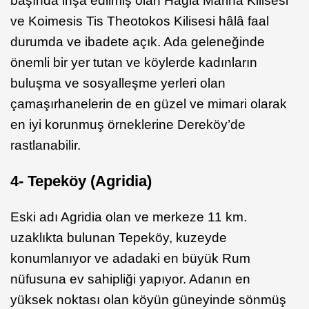
başında inşa edilmiş olan Hagia Marina Kilisesi
ve Koimesis Tis Theotokos Kilisesi hâlâ faal
durumda ve ibadete açık. Ada geleneğinde
önemli bir yer tutan ve köylerde kadınların
buluşma ve sosyalleşme yerleri olan
çamaşırhanelerin de en güzel ve mimari olarak
en iyi korunmuş örneklerine Dereköy’de
rastlanabilir.
4- Tepek
ö
y (Agridia)
Eski adı Agridia olan ve merkeze 11 km.
uzaklıkta bulunan Tepeköy, kuzeyde
konumlanıyor ve adadaki en büyük Rum
nüfusuna ev sahipliği yapıyor. Adanın en
yüksek noktası olan köyün güneyinde sönmüş