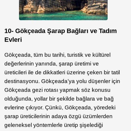
10- G
ö
kç
eada
Ş
arap Ba
ğları ve Tadım
Evleri
Gökçeada, tüm bu tarihi, turistik ve kültürel
değerlerinin yanında, şarap üretimi ve
üreticileri ile de dikkatleri üzerine çeken bir tatil
destinasyonu. Gökçeada’ya yolu düşenler için
Gökçeada gezi rotası yapmak söz konusu
olduğunda, yollar bir şekilde bağlara ve bağ
evlerine çıkıyor. Çünkü, Gökçeada, yöredeki
şarap üreticilerinin adaya özgü üzümlerden
geleneksel yöntemlerle üretip şişelediği