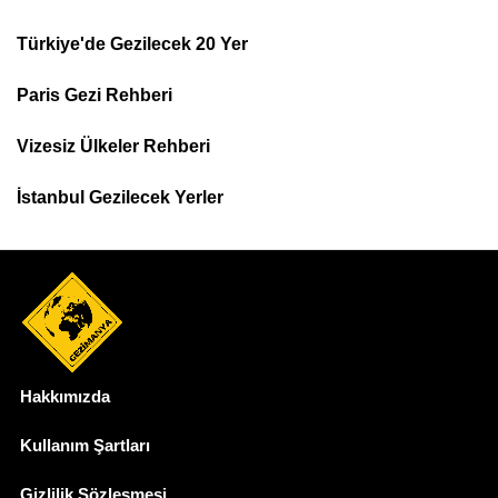
Türkiye'de Gezilecek 20 Yer
Footer
Paris Gezi Rehberi
Top
Menu
Vizesiz Ülkeler Rehberi
İstanbul Gezilecek Yerler
Hakkımızda
Dipnot
Kullanım Şartları
Gizlilik Sözleşmesi