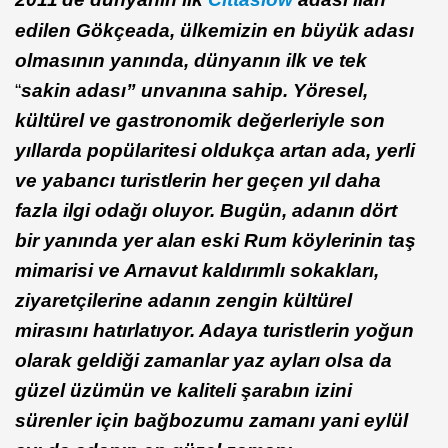
edilen G
ö
kç
eada,
ülkemizin en büyük adası
olmasının yanında, dünyanın ilk ve tek
“
sakin adası” unvanına sahip.
Y
ö
resel,
kültü
rel ve
gastronomik değerleri
yle son
yıllarda popülaritesi oldukça artan ada, yerli
ve yabancı turistlerin her geçen yıl daha
fazla ilgi odağı oluyor. Bugün, adanı
n d
ö
rt
bir yanında yer alan eski Rum k
ö
ylerinin taş
mimarisi ve Arnavut kaldırımlı sokakları,
ziyaretçilerine adanın zengin kültü
rel
miras
ını
hat
ırlatıyor. Adaya turistlerin yoğun
olarak geldiği zamanlar yaz ayları olsa da
güzel üzümün ve kaliteli şarabın izini
sürenler için bağbozumu zamanı yani eylül