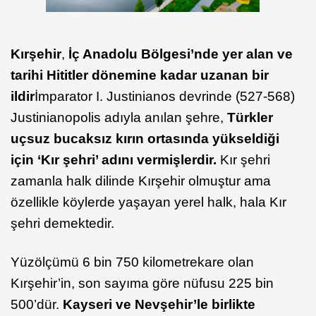
Kırşehir
,
İç Anadolu Bölgesi’nde yer alan ve
tarihi Hititler dönemine kadar uzanan bir
ildir
İmparator I. Justinianos devrinde (527-568)
Justinianopolis adıyla anılan şehre,
Türkler
uçsuz bucaksız kırın ortasında yükseldiği
için ‘Kır şehri’ adını vermişlerdir.
Kır şehri
zamanla halk dilinde Kırşehir olmuştur ama
özellikle köylerde yaşayan yerel halk, hala Kır
şehri demektedir.
Yüzölçümü 6 bin 750 kilometrekare olan
Kırşehir’in, son sayıma göre nüfusu 225 bin
500’dür.
Kayseri ve Nevşehir’le birlikte