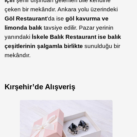
için
şehir dışından gelenleri bile kendine
çeken bir mekândır. Ankara yolu üzerindeki
Göl Restaurant
'da ise
göl kavurma ve
limonda balık
tavsiye edilir. Pazar yerinin
yanındaki
İskele Balık Restaurant ise
balık
çeşitlerinin şalgamla birlikte
sunulduğu bir
mekândır.
Kırşehir’de Alışveriş