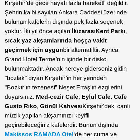
Kırşehir’de gece hayatı fazla hareketli değildir.
Şehrin kalbi sayılan Ankara Caddesi üzerinde
bulunan kafelerin dışında pek fazla seçenek
yoktur. İki yıl önce açılan
İkizarası
Kent Parkı
,
sıcak yaz akşamlarında hoşça vakit
geçirmek için uygun
bir alternatiftir. Ayrıca
Grand Hotel Terme’nin içinde bir disko
bulunmaktadır. Ancak nereye giderseniz gidin
"bozlak" diyarı Kırşehir’in her yerinden
"Bozkır’ın tezenesi" Neşet Ertaş’ın ezgilerini
duyarsınız.
Med-cezir Cafe
,
Eylül Cafe
,
Cafe
Gusto Riko
,
Gönül Kahvesi
Kırşehir'deki canlı
müzik yapılan akşamınızı keyifli
geçirebileceğiniz kafelerdir. Bunun dışında
Makissos RAMADA Otel'
de her cuma ve