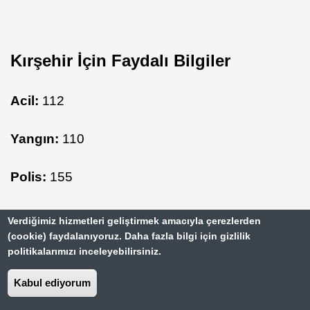
Kırşehir İçin Faydalı Bilgiler
Acil:
112
Yangın:
110
Polis:
155
Belediye:
0 386 213 10 23
Verdiğimiz hizmetleri geliştirmek amacıyla çerezlerden
(cookie) faydalanıyoruz. Daha fazla bilgi için gizlilik
politikalarımızı inceleyebilirsiniz.
Kabul ediyorum
Kırşehir Künyesi