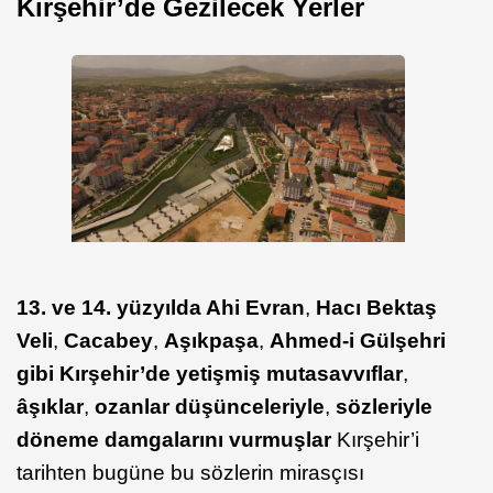
Kırşehir’de Gezilecek Yerler
13. ve 14. yüzyılda Ahi Evran
,
Hacı Bektaş
Veli
,
Cacabey
,
Aşıkpaşa
,
Ahmed-i Gülşehri
gibi Kırşehir’de yetişmiş mutasavvıflar
,
âşıklar
,
ozanlar düşünceleriyle
,
sözleriyle
döneme damgalarını vurmuşlar
Kırşehir’i
tarihten bugüne bu sözlerin mirasçısı