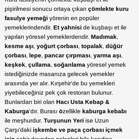
pişirilmesi sonucu ortaya çıkan
çömlekte kuru
fasulye yemeği
yörenin en popüler
yemeklerindendir.
Et yahnisi
de kuşbaşı et ile
yapılan yöresel yemeklerdendir.
Madımak
,
kesme aşı
,
yoğurt çorbası
,
topalak
,
düğür
çorbası
,
lepe
,
pancar çırpması
,
yarma aşı
,
keşkek
,
çullama
,
soğanlama
yöresel yemek
istediğinizde masanıza gelecek yemekler
arasında yer alır. Kırşehir'de bu yemekleri
yiyebileceğiniz pek çok restoran bulunur.
Bunlardan biri olan
Hacı Usta Kebap &
Kaburga
'dır. Burası
ö
zellikle
kaburga kebabı
ile meşhurdur.
Turşunun Yeri
ise Uzun
Çarşı’daki
işkembe ve paça çorbası içmek