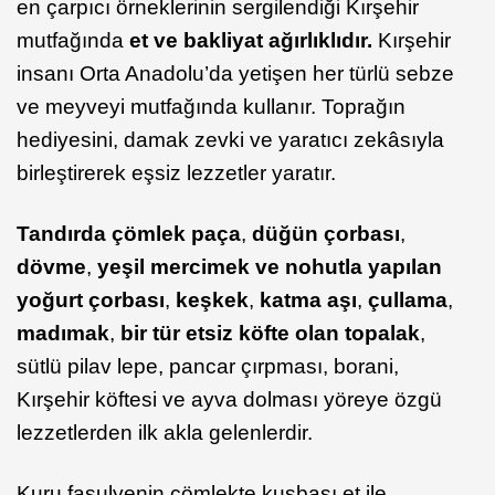
en çarpıcı örneklerinin sergilendiği Kırşehir
mutfağında
et ve bakliyat ağırlıklıdır.
Kırşehir
insanı Orta Anadolu’da yetişen her türlü sebze
ve meyveyi mutfağında kullanır. Toprağın
hediyesini, damak zevki ve yaratıcı zekâsıyla
birleştirerek eşsiz lezzetler yaratır.
Tandırda çömlek paça
,
düğün çorbası
,
dövme
,
yeşil mercimek ve nohutla yapılan
yoğurt çorbası
,
keşkek
,
katma aşı
,
çullama
,
madımak
,
bir tür etsiz köfte olan topalak
,
sütlü pilav lepe, pancar çırpması, borani,
Kırşehir köftesi ve ayva dolması yöreye özgü
lezzetlerden ilk akla gelenlerdir.
Kuru fasulyenin çömlekte kuşbaşı et ile