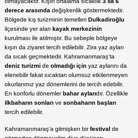
olmayacaktır. Kışın ortalama sıcaklık
3 ila 6
derece arasında
değişkenlik göstermektedir.
Bölgede kış turizminin temelleri
Dulkadiroğlu
ilçesinde yer alan
kayak merkezinin
kurulması ile atılmıştır. Bu sebeple bölgeye
kışın da ziyaret tercih edilebilir. Zira yaz ayları
da sıcak geçmektedir. Kahramanmaraş’ta
deniz turizmi
de
olmadığı için
yaz aylarını da
elenebilir fakat sıcaktan olumsuz etkilenmeyen
okurlarımız yaz dönemlerini de tercih edebilir.
En konforlu dönemler
bahar ayları
dır. Özellikle
ilkbaharın sonları
ve
sonbaharın başları
tercih edilebilir.
Kahramanmaraş’a gitmişken bir
festival
de