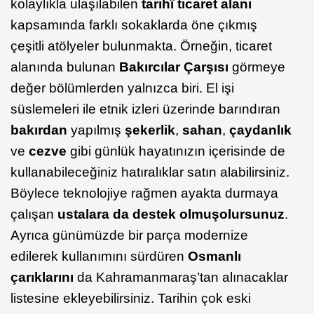
kolaylıkla ulaşılabilen
tarihî ticaret alanı
kapsamında farklı sokaklarda öne çıkmış
çeşitli atölyeler bulunmakta. Örneğin, ticaret
alanında bulunan
Bakırcılar Çarşısı
görmeye
değer bölümlerden yalnızca biri. El işi
süslemeleri ile etnik izleri üzerinde barındıran
bakırdan
yapılmış
şekerlik
,
sahan
,
çaydanlık
ve
cezve
gibi günlük hayatınızın içerisinde de
kullanabileceğiniz hatıralıklar satın alabilirsiniz.
Böylece teknolojiye rağmen ayakta durmaya
çalışan
ustalara da destek olmuş
olursunuz
.
Ayrıca günümüzde bir parça modernize
edilerek kullanımını sürdüren
Osmanlı
çarıklarını
da Kahramanmaraş’tan alınacaklar
listesine ekleyebilirsiniz. Tarihin çok eski