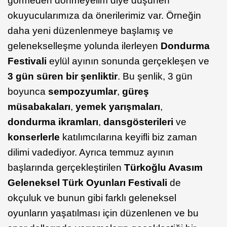
görmeden dönmeyelim diye düşünen
okuyucularımıza da önerilerimiz var. Örneğin
daha yeni düzenlenmeye başlamış ve
gelenekselleşme yolunda ilerleyen
Dondurma
Festivali
eylül ayının sonunda gerçekleşen ve
3 gün süren bir şenliktir
. Bu şenlik, 3 gün
boyunca
sempozyumlar
,
güreş
müsabakaları
,
yemek yarışmaları
,
dondurma ikramları
,
dans
gösterileri
ve
konserlerle
katılımcılarına keyifli biz zaman
dilimi vadediyor. Ayrıca temmuz ayının
başlarında gerçekleştirilen
Türkoğlu Avasım
Geleneksel Türk Oyunları Festivali
de
okçuluk ve bunun gibi farklı geleneksel
oyunların yaşatılması için düzenlenen ve bu