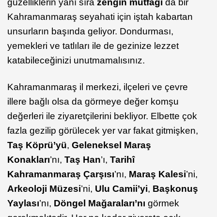
güzelliklerin yanı sıra
zengin mutfağı
da bir
Kahramanmaraş seyahati için iştah kabartan
unsurların başında geliyor. Dondurması,
yemekleri ve tatlıları ile de gezinize lezzet
katabileceğinizi unutmamalısınız.
Kahramanmaraş il merkezi, ilçeleri ve çevre
illere bağlı olsa da görmeye değer komşu
değerleri ile ziyaretçilerini bekliyor. Elbette çok
fazla gezilip görülecek yer var fakat gitmişken,
Taş Köprü’yü
,
Geleneksel Maraş
Konakları
’nı,
Taş Han
’ı,
Tarihî
Kahramanmaraş Çarşısı
’nı,
Maraş Kalesi
’ni,
Arkeoloji Müzesi
’ni,
Ulu Camii’yi
,
Başkonuş
Yaylası
’nı,
Döngel Mağaraları’nı
görmek