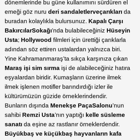
dönemlerinde bu güne kullanımını sürdüren el
emeği göz nuru
deri sandaletler
ve
çarıkları
da
buradan kolaylıkla bulursunuz.
Kapalı Çarşı
Bakırcılar
Sokağı
’nda bulabileceğiniz
Hüseyin
Usta
;
Hollywood
filmleri için ürettiği çarıklarla
adından söz ettiren ustalardan yalnızca biri.
Yine Kahramanmaraş’ta sıkça karşınıza çıkan
Maraş işi sim sırma
işi de alabileceğiniz hatıra
eşyalardan biridir. Kumaşların üzerine ilmek
ilmek işlenen motifler barındırdığı izler ile
kültürümüzün güzide örneklerindendir.
Bunların dışında
Menekşe Paça
Salonu
’nun
sahibi
Remzi Usta
’nın yaptığı
kelle süsleme
sanatı
da eşine az rastlanır örneklerdendir.
Büyükbaş ve küçükbaş hayvanların kafa