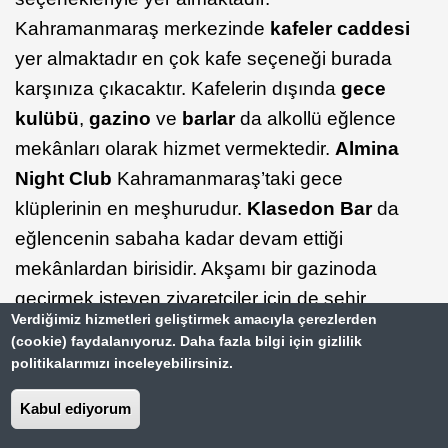
Kahramanmaraş merkezinde
kafeler caddesi
yer almaktadır en çok kafe seçeneği burada
karşınıza çıkacaktır. Kafelerin dışında
gece
kulübü
,
gazino
ve
barlar
da alkollü eğlence
mekânları olarak hizmet vermektedir.
Almina
Night Club
Kahramanmaraş’taki gece
klüplerinin en meşhurudur.
Klasedon
Bar
da
eğlencenin sabaha kadar devam ettiği
mekânlardan birisidir. Akşamı bir gazinoda
geçirmek isteyen ziyaretçiler için de şehir
Verdiğimiz hizmetleri geliştirmek amacıyla çerezlerden
merkezindeki
Yaprak Gazinosu
ya da
(cookie) faydalanıyoruz. Daha fazla bilgi için gizlilik
Elbistan
ilçesindeki
Roma Gazinosu
’nu
politikalarımızı inceleyebilirsiniz.
önerebiliriz. Eğlence tercihinde güncel müzik
Kabul ediyorum
ve eğlence anlayışından ziyade daha yerel