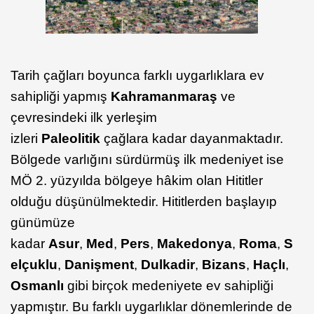
Tarih çağları boyunca farklı uygarlıklara ev
sahipliği yapmış
Kahramanmaraş
ve
çevresindeki ilk yerleşim
izleri
Paleolitik
çağlara kadar dayanmaktadır.
Bölgede varlığını sürdürmüş ilk medeniyet ise
MÖ 2. yüzyılda bölgeye hâkim olan Hititler
olduğu düşünülmektedir. Hititlerden başlayıp
günümüze
kadar
Asur
,
Med
,
Pers
,
Makedonya
,
Roma
,
S
elçuklu
,
Danişment
,
Dulkadir
,
Bizans
,
Haçlı
,
Osmanlı
gibi birçok medeniyete ev sahipliği
yapmıştır. Bu farklı uygarlıklar dönemlerinde de