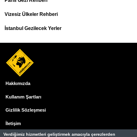
Paris Gezi Rehberi
Top
Menu
Vizesiz Ülkeler Rehberi
İstanbul Gezilecek Yerler
Hakkımızda
Dipnot
Kullanım Şartları
Gizlilik Sözleşmesi
İletişim
Verdiğimiz hizmetleri geliştirmek amacıyla çerezlerden
Basında Biz