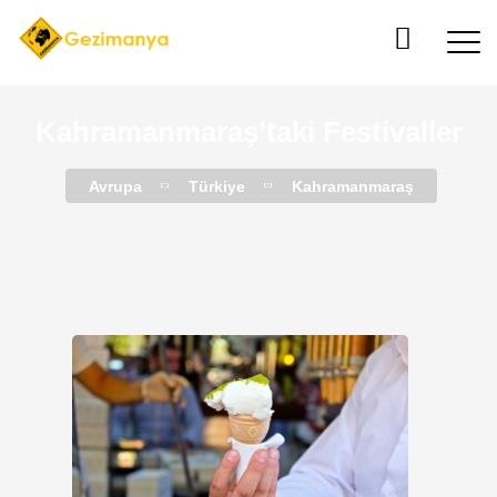
Kahramanmaraş’taki Festivaller
Avrupa
Türkiye
Kahramanmaraş