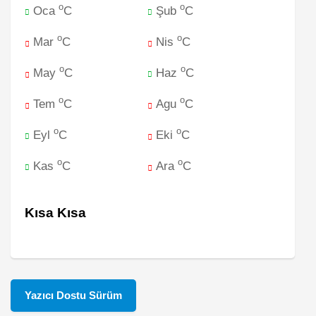
o
o
Oca
C
Şub
C
o
o
Mar
C
Nis
C
o
o
May
C
Haz
C
o
o
Tem
C
Agu
C
o
o
Eyl
C
Eki
C
o
o
Kas
C
Ara
C
Kısa Kısa
Yazıcı Dostu Sürüm