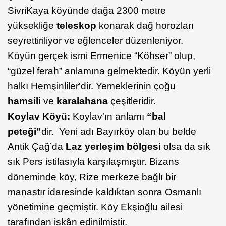
SivriKaya köyünde dağa 2300 metre
yüksekliğe
teleskop
konarak dağ horozları
seyrettiriliyor ve eğlenceler düzenleniyor.
Köyün gerçek ismi Ermenice “Köhser” olup,
“güzel ferah” anlamına gelmektedir. Köyün yerli
halkı Hemşinliler'dir. Yemeklerinin çoğu
hamsili
ve
karalahana
çeşitleridir.
Koylav Köyü:
Koylav'ın anlamı
“bal
peteği”
dir. Yeni adı Bayırköy olan bu belde
Antik Çağ’da
Laz yerleşim bölgesi
olsa da sık
sık Pers istilasıyla karşılaşmıştır. Bizans
döneminde köy, Rize merkeze bağlı bir
manastır idaresinde kaldıktan sonra Osmanlı
yönetimine geçmiştir. Köy Ekşioğlu ailesi
tarafından iskân edinilmiştir.