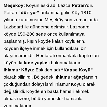
Meşeköy:
Köyün eski adı Lazca
Petran
'dır.
Petran
“düz yer”
anlamına gelir. Köy 1810
yılında kurulmuştur. Meşeköy son zamanlarda
Lazboard ile gündeme gelmiştir. Lazboard
köyde 150-200 sene önce kullanılmaya
başlanmış, kışın köyde kalan köylülerin,
köyden ilçeye inmek için kullandıkları bir
ulaşım aracıdır. Her tarafı ormanlarla kaplı olan
köyün
iki tane yayla
sı bulunmaktadır.
Ihlamur Köyü:
Eskiden adı
“Kapse Köyü”
olarak bilinirdi. Bölgedeki
ıhlamur ağaçları
nın
çokluğundan dolayı ismi Ihlamur Köyü olarak
değiştirildi. Köyde en başta hamsili ekmek
olmak üzere, bütün yemekler hamsi ile
yapılmaktadır.