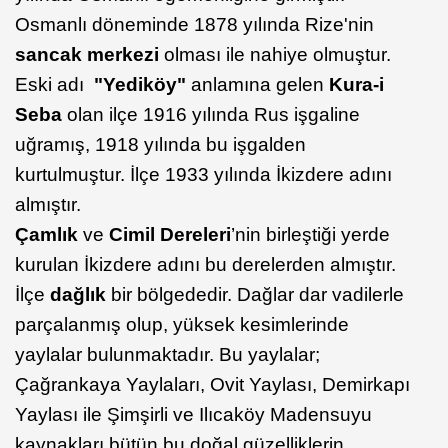
Osmanlı döneminde 1878 yılında Rize'nin
sancak merkezi
olması ile nahiye olmuştur.
Eski adı
"Yediköy"
anlamına gelen
Kura-i
Seba
olan ilçe 1916 yılında Rus işgaline
uğramış, 1918 yılında bu işgalden
kurtulmuştur. İlçe 1933 yılında İkizdere adını
almıştır.
Çamlık
ve
Cimil Dereleri
’nin birleştiği yerde
kurulan İkizdere adını bu derelerden almıştır.
İlçe
dağlık
bir bölgededir. Dağlar dar vadilerle
parçalanmış olup, yüksek kesimlerinde
yaylalar bulunmaktadır. Bu yaylalar;
Çağrankaya Yaylaları, Ovit Yaylası, Demirkapı
Yaylası ile Şimşirli ve Ilıcaköy Madensuyu
kaynakları bütün bu doğal güzelliklerin