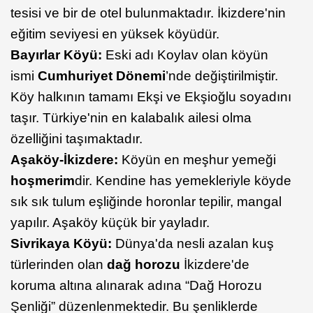
tesisi ve bir de otel bulunmaktadır. İkizdere'nin
eğitim seviyesi en yüksek köyüdür.
Bayırlar Köyü:
Eski adı Koylav olan köyün
ismi
Cumhuriyet Dönemi
’nde değiştirilmiştir.
Köy halkının tamamı Ekşi ve Ekşioğlu soyadını
taşır. Türkiye'nin en kalabalık ailesi olma
özelliğini taşımaktadır.
Aşaköy-İkizdere:
Köyün en meşhur yemeği
hoşmerim
dir. Kendine has yemekleriyle köyde
sık sık tulum eşliğinde horonlar tepilir, mangal
yapılır. Aşaköy küçük bir yayladır.
Sivrikaya Köyü:
Dünya'da nesli azalan kuş
türlerinden olan
dağ horozu
İkizdere'de
koruma altına alınarak adına “Dağ Horozu
Şenliği” düzenlenmektedir. Bu şenliklerde