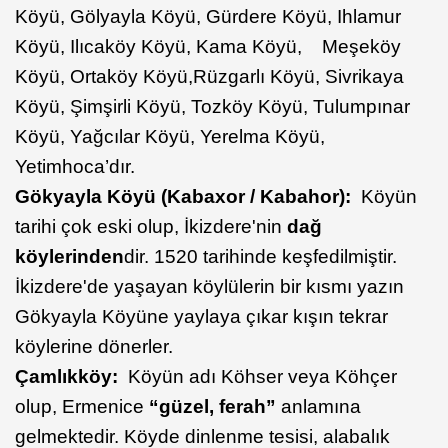
Köyü, Gölyayla Köyü, Gürdere Köyü, Ihlamur
Köyü, Ilıcaköy Köyü, Kama Köyü, Meşeköy
Köyü, Ortaköy Köyü,Rüzgarlı Köyü, Sivrikaya
Köyü, Şimşirli Köyü, Tozköy Köyü, Tulumpınar
Köyü, Yağcılar Köyü, Yerelma Köyü,
Yetimhoca’dır.
Gökyayla Köyü (Kabaxor / Kabahor):
Köyün
tarihi çok eski olup, İkizdere'nin
dağ
köylerinden
dir. 1520 tarihinde keşfedilmiştir.
İkizdere'de yaşayan köylülerin bir kısmı yazın
Gökyayla Köyüne yaylaya çıkar kışın tekrar
köylerine dönerler.
Çamlıkköy:
Köyün adı Köhser veya Köhçer
olup, Ermenice
“güzel, ferah”
anlamına
gelmektedir. Köyde dinlenme tesisi, alabalık