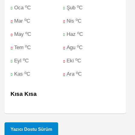
o
o
Oca
C
Şub
C
o
o
Mar
C
Nis
C
o
o
May
C
Haz
C
o
o
Tem
C
Agu
C
o
o
Eyl
C
Eki
C
o
o
Kas
C
Ara
C
Kısa Kısa
Yazıcı Dostu Sürüm