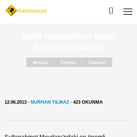
Tarihi Yarımada'nın İncisi,
Ayasofya: İstanbul
Avrupa
Türkiye
İstanbul
12.06.2013
-
NURHAN YILMAZ
-
423 OKUNMA
Sultanahmet Meydanı’ndaki en önemli