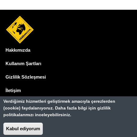
Hakkımızda
Dipnot
Kullanım Şartları
Gizlilik Sözleşmesi
İletişim
Verdiğimiz hizmetleri geliştirmek amacıyla çerezlerden
Basında Biz
(cookie) faydalanıyoruz. Daha fazla bilgi için gizlilik
politikalarımızı inceleyebilirsiniz.
Gezimanya Turizm, TÜRSAB'a kayıtlı bir
seyahat acentasıdır.
Belge no: A-8307
Kabul ediyorum