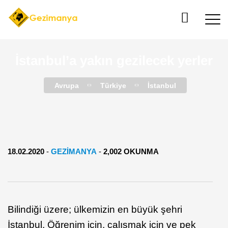
İstanbul’a yakın gezilecek yerler
Avrupa
Türkiye
İstanbul
18.02.2020
-
GEZIMANYA
-
2,002 OKUNMA
Bilindiği üzere; ülkemizin en büyük şehri
İstanbul. Öğrenim için, çalışmak için ve pek