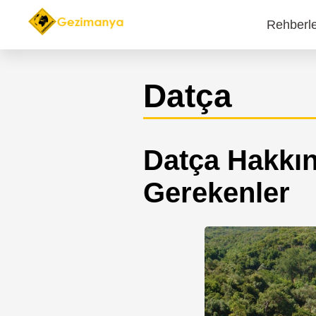
Rehberl
Main
navi
Datça
Datça Hakkın
Gerekenler