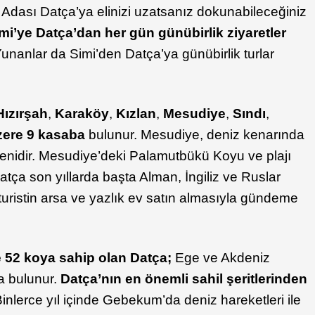
 Adası Datça’ya elinizi uzatsanız dokunabileceğiniz
imi’ye Datça’dan her gün günübirlik ziyaretler
 Yunanlar da Simi’den Datça’ya günübirlik turlar
Hızırşah
,
Karaköy
,
Kızlan
,
Mesudiye
,
Sındı
,
zere 9 kasaba
bulunur. Mesudiye, deniz kenarında
nenidir. Mesudiye’deki Palamutbükü Koyu ve plajı
 Datça son yıllarda başta Alman, İngiliz ve Ruslar
uristin arsa ve yazlık ev satın almasıyla gündeme
e 52 koya sahip olan Datça;
Ege ve Akdeniz
a bulunur.
Datça’nın en önemli sahil şeritlerinden
 Binlerce yıl içinde Gebekum’da deniz hareketleri ile