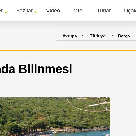
er
Yazılar
Video
Otel
Turlar
Uça
gation
Avrupa
Türkiye
Datça
da Bilinmesi