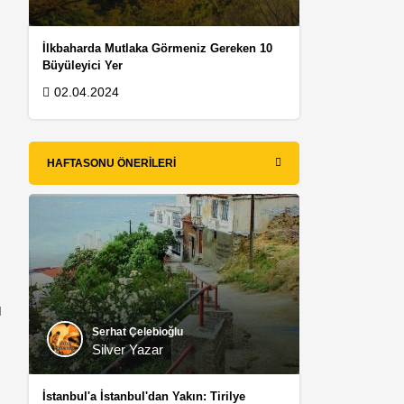
İlkbaharda Mutlaka Görmeniz Gereken 10
Büyüleyici Yer
02.04.2024
HAFTASONU ÖNERILERI
ı
Serhat Çelebioğlu
Silver Yazar
İstanbul'a İstanbul'dan Yakın: Tirilye