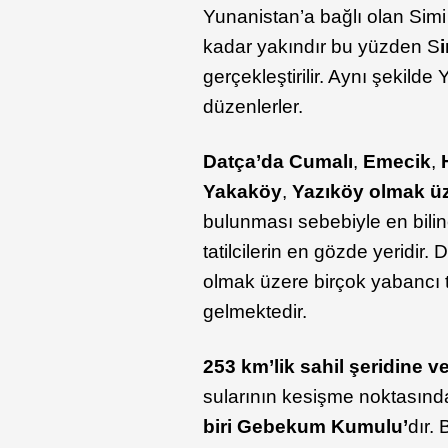
Yunanistan’a bağlı olan Simi
kadar yakındır bu yüzden S
gerçekleştirilir. Aynı şekilde
düzenlerler.
Datça’da Cumalı
,
Emecik
,
Yakaköy
,
Yazıköy olmak ü
bulunması sebebiyle en bili
tatilcilerin en gözde yeridir.
olmak üzere birçok yabancı t
gelmektedir.
253 km’lik sahil şeridine v
sularının kesişme noktasınd
biri Gebekum Kumulu’
dır.