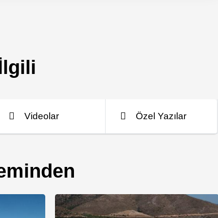
lgili
Videolar
Özel Yazılar
leminden