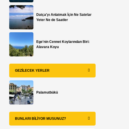
Datça'yı Anlatmak İçin Ne Satırlar
Yeter Ne de Saatler
Ege'nin Cennet Koylarından Biri:
Alavara Koyu
GEZILECEK YERLER
Palamutbükü
BUNLARI BILIYOR MUSUNUZ?