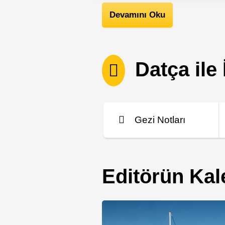
Datça’da Gece Hayatı
Devamını Oku
Datça’daki Festivaller
Datça İçin Faydalı Bilgiler
Datça ile İ
Gezi Notları
Editörün Ka