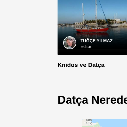
TUĞÇE YILMAZ
Editör
Knidos ve Datça
Datça Nered