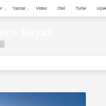
er
Yazılar
Video
Otel
Turlar
Uça
gation
Gece Hayatı