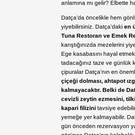
anlamına mı gelir? Elbette ha
Datça’da öncelikle hem gönl
yiyebilirsiniz. Datça’daki
en ü
Tuna Restoran ve Emek R
karıştığınızda mezelerini yi
Ege kasabasını hayal etmek
tadacağınız taze ve günlük kar
çipuralar Datça’nın en öneml
çiçeği dolması, ahtapot ız
kalmayacaktır. Belki de Da
cevizli zeytin ezmesini, til
kapari filizini
tavsiye edebil
yemeğe yer kalmayabilir. Dat
gün önceden rezervasyon ya