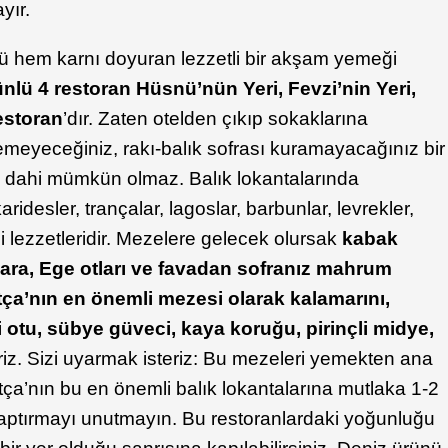
yır.
ü hem karnı doyuran lezzetli bir akşam yemeği
nlü 4 restoran Hüsnü’nün Yeri, Fevzi’nin Yeri,
estoran
’dır. Zaten otelden çıkıp sokaklarına
yemeyeceğiniz, rakı-balık sofrası kuramayacağınız bir
 dahi mümkün olmaz. Balık lokantalarında
idesler, trançalar, lagoslar, barbunlar, levrekler,
i lezzetleridir. Mezelere gelecek olursak
kabak
gara, Ege otları ve favadan sofranız mahrum
tça’nın en önemli mezesi olarak kalamarını,
ki otu, sübye güveci, kaya koruğu, pirinçli midye,
iriz. Sizi uyarmak isteriz: Bu mezeleri yemekten ana
ça’nın bu en önemli balık lokantalarına mutlaka 1-2
ptırmayı unutmayın. Bu restoranlardaki yoğunluğu