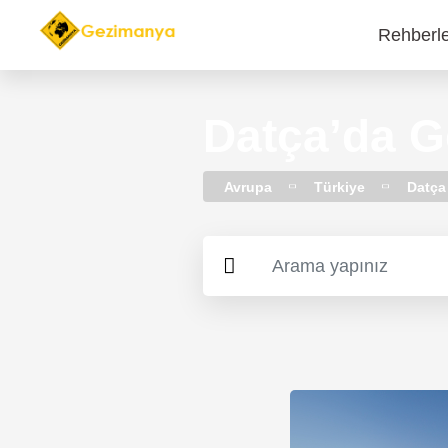
Rehberl
Main
navi
Datça’da 
Avrupa
Türkiye
Datça