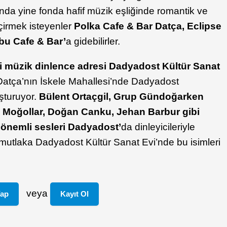
şında yine fonda hafif müzik eşliğinde romantik ve
çirmek isteyenler
Polka Cafe & Bar Datça, Eclipse
bu Cafe & Bar’
a gidebilirler.
i müzik dinlence adresi Dadyadost Kültür Sanat
i Datça’nın İskele Mahallesi’nde Dadyadost
şturuyor.
Bülent Ortaçgil, Grup Gündoğarken
, Moğollar, Doğan Canku, Jehan Barbur gibi
 önemli sesleri Dadyadost’
da dinleyicileriyle
mutlaka Dadyadost Kültür Sanat Evi’nde bu isimleri
veya
Yap
Kayıt Ol