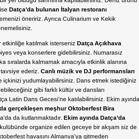
ir yer olduğu sanrısına kapılabilirsiniz. Deniz ürünü
 ise
Datça’da bulunan İtalyan restoranı
emenizi öneririz. Ayrıca Culinarium ve Kekik
nemelisiniz.
etkinliğe katılmak isterseniz
Datça Açıkhava
yes veya konserlere gidebilirsiniz. Numarasız
ka sıralarda kalmamak amacıyla etkinlik alanına
 tavsiye ederiz.
Canlı müzik ve DJ performansları
 içkinizi yudumlayabilirsiniz. Dans etmek istediğiniz
bileceğiniz gibi farklı kültür ve dansları
a Latin Dans Gecesi’ne katılabilirsiniz. Ekim ayınd
da gerçekleşen meşhur Oktoberfest Bira
a’da da kutlanmaktadır.
Ekim ayında Datça’da
kulübünde organize edilen geceye bir akşam siz de
Oktoberfest havasını Almanya’ya gitmeden