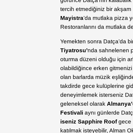
görünce Datça’nın kalabalık b
tercih etmediğiniz bir akşam
Mayistra
’da mutlaka pizza y
Restoranlarını da mutlaka de
Yemekten sonra Datça’da bir 
Tiyatrosu’
nda sahnelenen pi
oturma düzeni olduğu için ar
olabildiğince erken gitmenizi
olan barlarda müzik eşliğinde
takdirde gece kulüplerine gide
deneyimlemek isterseniz Datç
geleneksel olarak
Almanya’
Festivali
aynı günlerde Datç
iseniz Sapphire Roof
gece 
katılmak isteyebilir, Alman 