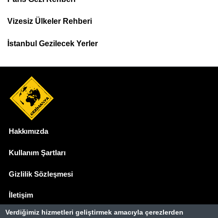
Top
Menu
Vizesiz Ülkeler Rehberi
İstanbul Gezilecek Yerler
Hakkımızda
Dipnot
Kullanım Şartları
Gizlilik Sözleşmesi
İletişim
Verdiğimiz hizmetleri geliştirmek amacıyla çerezlerden
Basında Biz