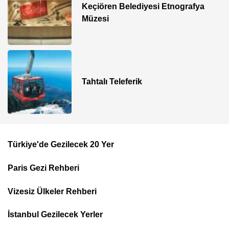
Keçiören Belediyesi Etnografya
Müzesi
Tahtalı Teleferik
Türkiye'de Gezilecek 20 Yer
Footer
Paris Gezi Rehberi
Top
Menu
Vizesiz Ülkeler Rehberi
İstanbul Gezilecek Yerler