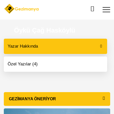
Öykü Çağ Hasköylü
Yazar Hakkında
Özel Yazılar (4)
GEZIMANYA ÖNERIYOR