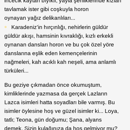
incecik kaytan bıyıklı, yayla şenliklerinde kızları
tavlamak ister gibi coşkuyla horon
oynayan yağız delikanlıları...
Karadeniz'in hırçınlığı, nehirlerin güldür
güldür akışı, hamsinin kıvraklığı, kızlı erkekli
oynanan dansları horon ve bu çok özel yöre
danslarına eşlik eden kemençelerinin
nağmeleri, kah acıklı kah neşeli, ama anlamlı
türküleri...
Bu geziye çıkmadan önce okumuştum,
kimliklerinde yazmasa da gerçek Lazların
Lazca isimleri hatta soyadları bile varmış. Bu
isimler öylesine hoş ve güzel isimler ki... Loya,
tatlı; Teona, gün doğumu; Şana, alyans
demek. Sizin kulağınıza da hoş gelmiyor mu?