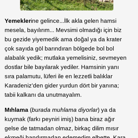
Yemekler
ine gelince...İlk akla gelen hamsi
mesela, bayılırım... Mevsimi olmadığı için biz
bu gezide yiyemedik ama doğal ya da krater
çok sayıda göl barındıran bölgede bol bol
alabalık yedik; mutlaka yemelisiniz, sevmeyen
dostlar bile bayılarak yediler. Hamsinin yanı
sıra palamutu, lüferi ile en lezzetli balıklar
Karadeniz'den gider yurdun dört bir yanına;
tabii kalkanı da unutmayalım.
Mıhlama
(
burada muhlama diyorlar
) ya da
kuymak (farkı peyniri imiş) bana biraz ağır
gelse de tatmadan olmaz, birkaç dilim mısır
ekmeği bandırmadan edemedim elbette. Kara