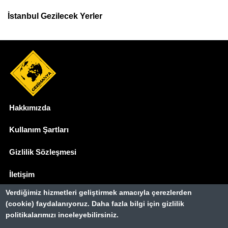
İstanbul Gezilecek Yerler
Hakkımızda
Dipnot
Kullanım Şartları
Gizlilik Sözleşmesi
İletişim
Verdiğimiz hizmetleri geliştirmek amacıyla çerezlerden
Basında Biz
(cookie) faydalanıyoruz. Daha fazla bilgi için gizlilik
politikalarımızı inceleyebilirsiniz.
Gezimanya Turizm, TÜRSAB'a kayıtlı bir
seyahat acentasıdır.