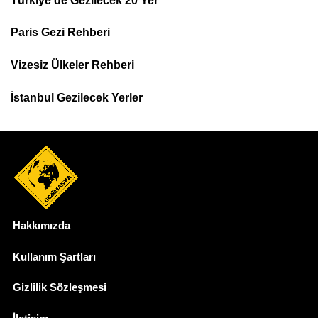
Türkiye'de Gezilecek 20 Yer
Footer
Paris Gezi Rehberi
Top
Menu
Vizesiz Ülkeler Rehberi
İstanbul Gezilecek Yerler
Hakkımızda
Dipnot
Kullanım Şartları
Gizlilik Sözleşmesi