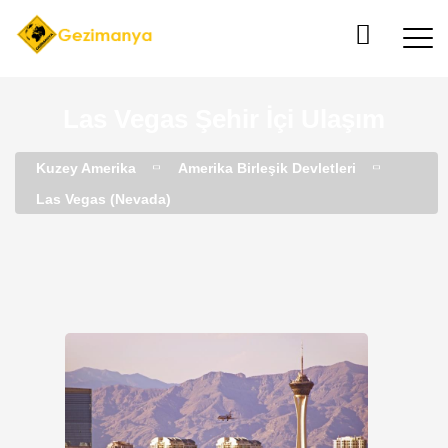
Las Vegas Şehir İçi Ulaşım
Kuzey Amerika
Amerika Birleşik Devletleri
Las Vegas (Nevada)