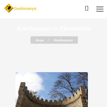
Azerbaycan’ın Ekonomisi
Asya
Azerbaycan