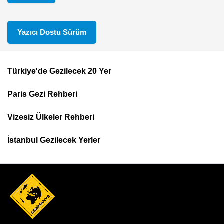
Yazıcı Dostu Sürüm
Türkiye'de Gezilecek 20 Yer
Footer
Paris Gezi Rehberi
Top
Menu
Vizesiz Ülkeler Rehberi
İstanbul Gezilecek Yerler