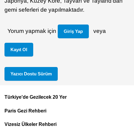
Japonya, Kuzey Kore, Tayvan ve Tayland’dan
gemi seferleri de yapılmaktadır.
Yorum yapmak için
veya
Giriş Yap
Kayıt Ol
Yazıcı Dostu Sürüm
Türkiye'de Gezilecek 20 Yer
Footer
Paris Gezi Rehberi
Top
Menu
Vizesiz Ülkeler Rehberi