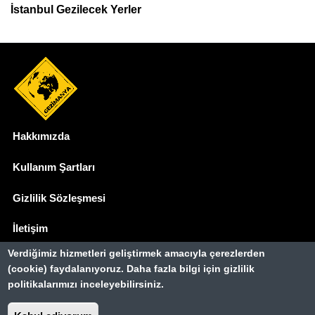
İstanbul Gezilecek Yerler
Hakkımızda
Dipnot
Kullanım Şartları
Gizlilik Sözleşmesi
İletişim
Verdiğimiz hizmetleri geliştirmek amacıyla çerezlerden
Basında Biz
(cookie) faydalanıyoruz. Daha fazla bilgi için gizlilik
politikalarımızı inceleyebilirsiniz.
Gezimanya Turizm, TÜRSAB'a kayıtlı bir
seyahat acentasıdır.