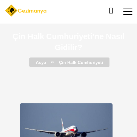
Çin Halk Cumhuriyeti’ne Nasıl
Gidilir?
Asya
Çin Halk Cumhuriyeti