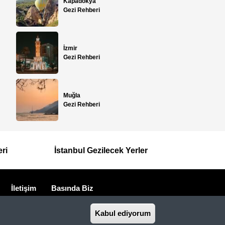
Kapadokya
Gezi Rehberi
İzmir
Gezi Rehberi
Muğla
Gezi Rehberi
eri
İstanbul Gezilecek Yerler
İletişim
Basında Biz
seyahat acentasıdır.
Kabul ediyorum