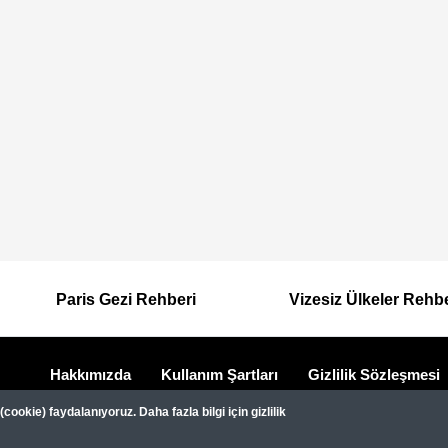
Paris Gezi Rehberi
Vizesiz Ülkeler Rehb
Hakkımızda
Kullanım Şartları
Gizlilik Sözleşmesi
Dipnot
Gezimanya Turizm, TÜRSAB'a kayıtlı bir 
ookie) faydalanıyoruz. Daha fazla bilgi için gizlilik
Belge no: A-8307