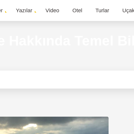
er
Yazılar
Video
Otel
Turlar
Uça
gation
 Hakkında Temel Bil