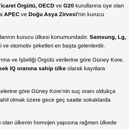
 Ticaret Örgütü, OECD
ve
G20
kurullarına üye olan
da
APEC
ve
Doğu Asya Zirvesi'
nin kurucu
arının kurucu ülkesi konumundadır.
Samsung
, Lg,
i ve otomotiv şirketleri en başta gelenlerdir.
ma ve İşbirliği Örgütü verilerine göre Güney Kore,
sek IQ oranına sahip ülke
olarak kayıtlara
kelerine göre Güney Kore'nin suç oranı oldukça
dahil olmak üzere gece geç saatte sokaklarda
.
tası olan ülkenin homojen yapısına rağmen ülkede