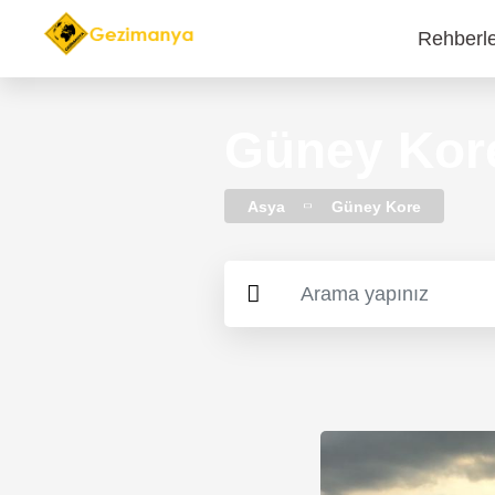
Rehberl
Main
navi
Güney Kore
Asya
Güney Kore