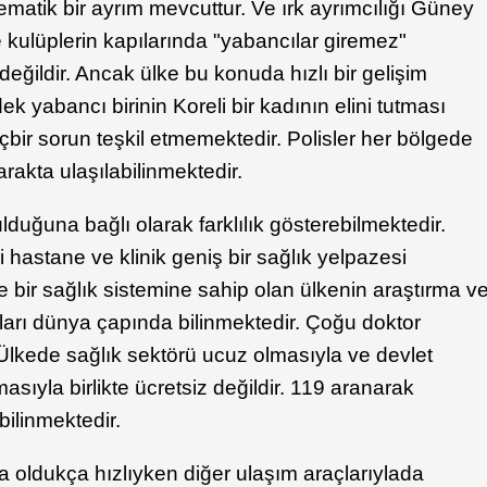
ematik bir ayrım mevcuttur. Ve ırk ayrımcılığı Güney
e kulüplerin kapılarında "yabancılar giremez"
 değildir. Ancak ülke bu konuda hızlı bir gelişim
ek yabancı birinin Koreli bir kadının elini tutması
ir sorun teşkil etmemektedir. Polisler her bölgede
rakta ulaşılabilinmektedir.
lduğuna bağlı olarak farklılık gösterebilmektedir.
hastane ve klinik geniş bir sağlık yelpazesi
 bir sağlık sistemine sahip olan ülkenin araştırma v
ıları dünya çapında bilinmektedir. Çoğu doktor
 Ülkede sağlık sektörü ucuz olmasıyla ve devlet
asıyla birlikte ücretsiz değildir. 119 aranarak
bilinmektedir.
 oldukça hızlıyken diğer ulaşım araçlarıylada