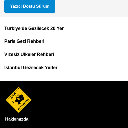
Yazıcı Dostu Sürüm
Türkiye'de Gezilecek 20 Yer
Footer
Paris Gezi Rehberi
Top
Menu
Vizesiz Ülkeler Rehberi
İstanbul Gezilecek Yerler
Hakkımızda
Dipnot