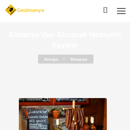
Almanya’dan Alınacak Hediyelik
Eşyalar
Avrupa
Almanya