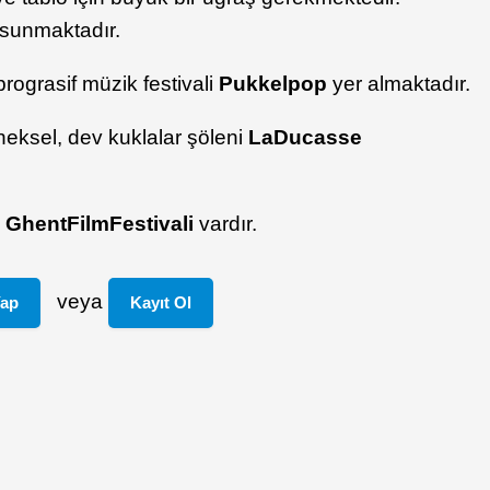
 sunmaktadır.
rograsif müzik festivali
Pukkelpop
yer almaktadır.
neksel, dev kuklalar şöleni
La
Ducasse
a
Ghent
Film
Festivali
vardır.
veya
Yap
Kayıt Ol