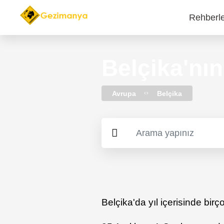
Rehberl
Main
navi
Belçika'nın
Avrupa
Belçika
Belçika'da yıl içerisinde bir