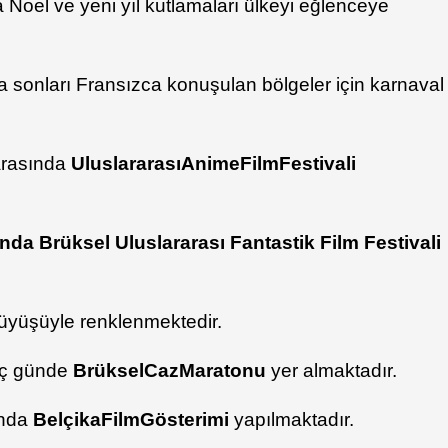
 Noel ve yeni yıl kutlamaları ülkeyi eğlenceye
ta sonları Fransızca konuşulan bölgeler için karnaval
 arasında
Uluslararası
Anime
Film
Festivali
nda Brüksel Uluslararası Fantastik Film Festivali
üyüşüyle renklenmektedir.
 üç günde
Brüksel
Caz
Maratonu
yer almaktadır.
ında
Belçika
Film
Gösterimi
yapılmaktadır.