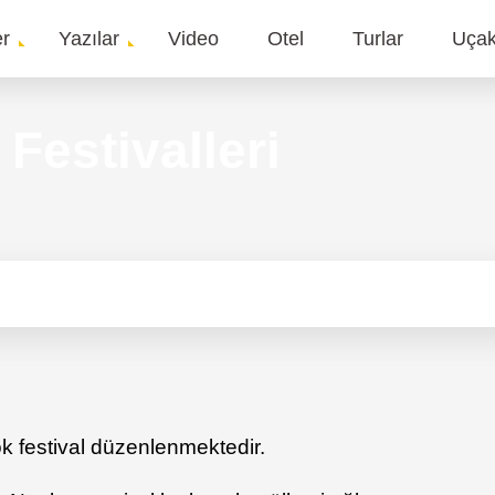
er
Yazılar
Video
Otel
Turlar
Uça
gation
 Festivalleri
çok festival düzenlenmektedir.