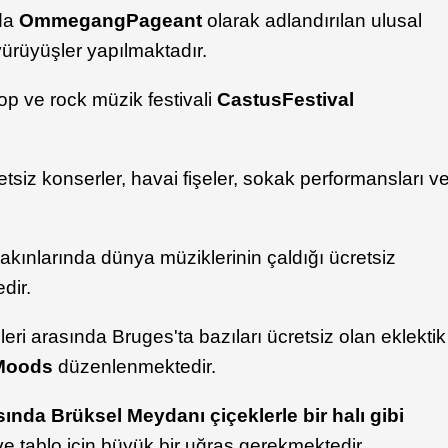
nda
Ommegang
Pageant
olarak adlandırılan ulusal
yürüyüşler yapılmaktadır.
pop ve rock müzik festivali
Castus
Festival
siz konserler, havai fişeler, sokak performansları v
ınlarında dünya müziklerinin çaldığı ücretsiz
dir.
ri arasında Bruges'ta bazıları ücretsiz olan eklektik
Moods
düzenlenmektedir.
sında Brüksel Meydanı çiçeklerle bir halı gibi
 tablo için büyük bir uğraş gerekmektedir.