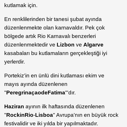
kutlamak için.
En renklilerinden bir tanesi şubat ayında
düzenlenmekte olan karnavaldır. Pek çok
bölgede artık Rio Karnavalı benzerleri
düzenlenmektedir ve
Lizbon
ve
Algarve
kasabaları bu kutlamaların gerçekleştiği iyi
yerlerdir.
Portekiz'in en ünlü dini kutlaması ekim ve
mayıs ayında düzenlenen
"
Peregrinaçao
de
Fatima
"'dır.
Haziran
ayının ilk haftasında düzenlenen
"
Rock
in
Rio
-
Lisboa
" Avrupa'nın en büyük rock
festivalidir ve iki yılda bir yapılmaktadır.