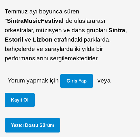
Temmuz ayı boyunca süren
"
Sintra
Music
Festival
"de uluslararası
orkestralar, müzisyen ve dans grupları
Sintra
,
Estoril
ve
Lizbon
etrafındaki parklarda,
bahçelerde ve saraylarda iki yılda bir
performanslarını sergilemektedirler.
Yorum yapmak için
veya
Giriş Yap
Kayıt Ol
Yazıcı Dostu Sürüm