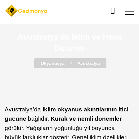
Avustralya’da İklim ve Hava
Durumu
Okyanusya
Avustralya
Avustralya’da
iklim okyanus akıntılarının itici
gücüne
bağlıdır.
Kurak ve nemli dönemler
görülür. Yağışların yoğunluğu yıl boyunca
büyük farklılıklar gösterir. Genel iklim özellikleri