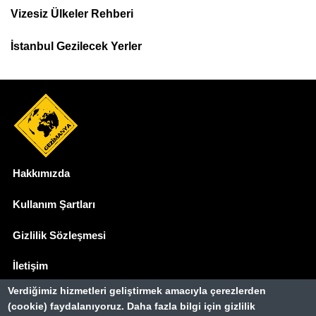
Menu
Vizesiz Ülkeler Rehberi
İstanbul Gezilecek Yerler
Hakkımızda
Dipnot
Kullanım Şartları
Gizlilik Sözleşmesi
İletişim
Verdiğimiz hizmetleri geliştirmek amacıyla çerezlerden
Basında Biz
(cookie) faydalanıyoruz. Daha fazla bilgi için gizlilik