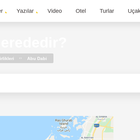
er
Yazılar
Video
Otel
Turlar
Uça
gation
erededir?
rlikleri
Abu Dabi