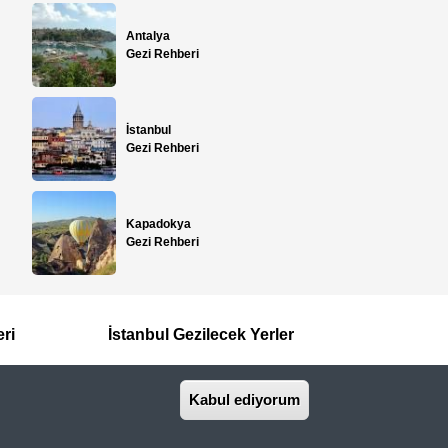
Antalya
Gezi Rehberi
İstanbul
Gezi Rehberi
Kapadokya
Gezi Rehberi
eri
İstanbul Gezilecek Yerler
Kabul ediyorum
İletişim
Basında Biz
seyahat acentasıdır.