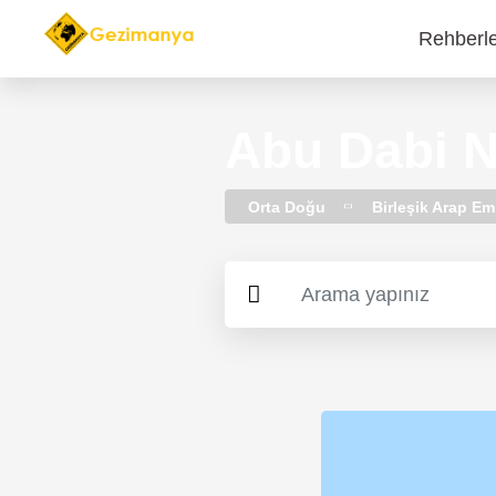
Rehberl
Main
navi
Abu Dabi N
Orta Doğu
Birleşik Arap Emi