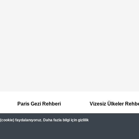
Paris Gezi Rehberi
Vizesiz Ülkeler Rehb
ookie) faydalanıyoruz. Daha fazla bilgi için gizlilik
Hakkımızda
Kullanım Şartları
Gizlilik Sözleşmesi
Dipnot
Gezimanya Turizm, TÜRSAB'a kayıtlı bir 