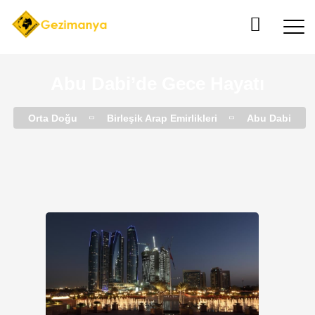
Abu Dabi’de Gece Hayatı
Orta Doğu
Birleşik Arap Emirlikleri
Abu Dabi