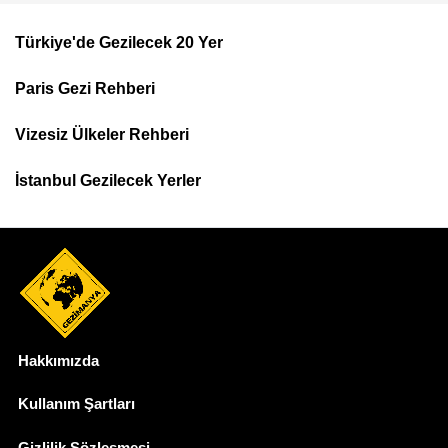
Türkiye'de Gezilecek 20 Yer
Footer
Paris Gezi Rehberi
Top
Menu
Vizesiz Ülkeler Rehberi
İstanbul Gezilecek Yerler
Hakkımızda
Dipnot
Kullanım Şartları
Gizlilik Sözleşmesi