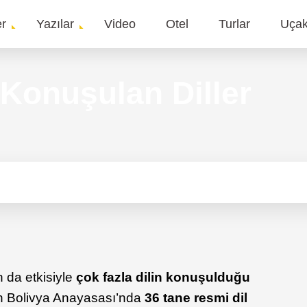
er
Yazılar
Video
Otel
Turlar
Uça
gation
 Konuşulan Diller
n da etkisiyle
çok fazla dilin konuşulduğu
en Bolivya Anayasası’nda
36 tane resmi dil