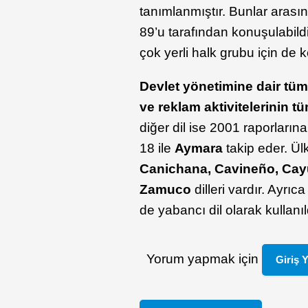
tanımlanmıştır. Bunlar aras
89’u tarafından konuşulabildiğ
çok yerli halk grubu için de 
Devlet yönetimine dair tüm
ve reklam aktivitelerinin t
diğer dil ise 2001 raporları
18 ile
Aymara
takip eder. Ül
Canichana, Cavineño, Cayu
Zamuco
dilleri vardır. Ayrıc
de yabancı dil olarak kullanıl
Yorum yapmak için
Giriş 