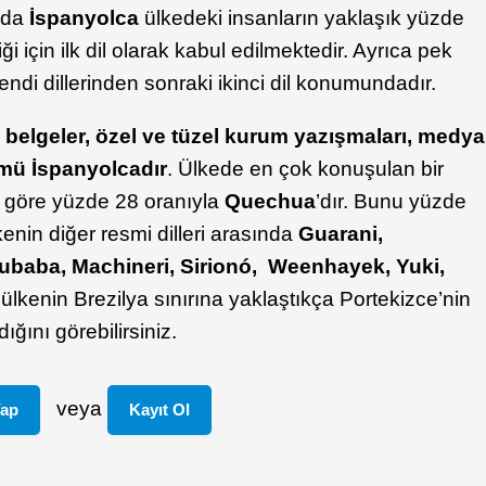
ında
İspanyolca
ülkedeki insanların yaklaşık yüzde
i için ilk dil olarak kabul edilmektedir. Ayrıca pek
kendi dillerinden sonraki ikinci dil konumundadır.
 belgeler, özel ve tüzel kurum yazışmaları, medya
ümü İspanyolcadır
. Ülkede en çok konuşulan bir
na göre yüzde 28 oranıyla
Quechua
’dır. Bunu yüzde
kenin diğer resmi dilleri arasında
Guarani,
baba, Machineri, Sirionó, Weenhayek, Yuki,
a ülkenin Brezilya sınırına yaklaştıkça Portekizce’nin
dığını görebilirsiniz.
veya
Yap
Kayıt Ol