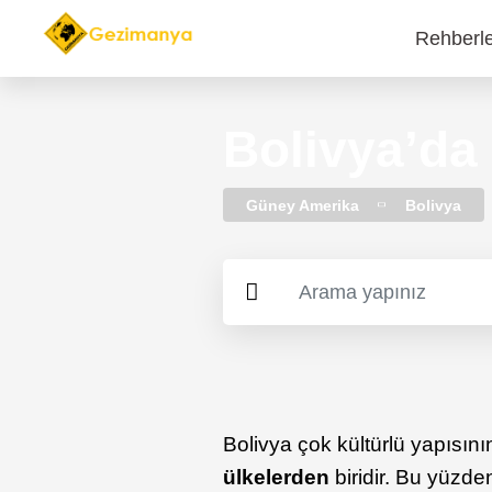
Rehberl
Main
navi
Bolivya’da
Güney Amerika
Bolivya
Bolivya çok kültürlü yapısını
ülkelerden
biridir. Bu yüzd