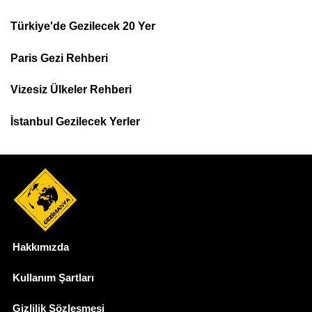
Türkiye'de Gezilecek 20 Yer
Footer
Paris Gezi Rehberi
Top
Menu
Vizesiz Ülkeler Rehberi
İstanbul Gezilecek Yerler
Hakkımızda
Dipnot
Kullanım Şartları
Gizlilik Sözleşmesi