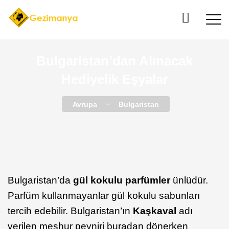
Bulgaristan’dan Alınacak
Hediyelik Eşyalar
Avrupa
Bulgaristan
Bulgaristan’da
gül kokulu parfümler
ünlüdür.
Parfüm kullanmayanlar gül kokulu sabunları
tercih edebilir. Bulgaristan’ın
Kaşkaval
adı
verilen meşhur peyniri buradan dönerken