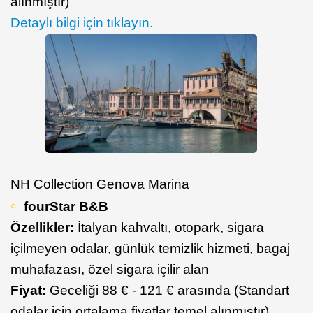
alınmıştır)
​Detaylı bilgi için tıklayın.
NH Collection Genova Marina
fourStar B&B
Özellikler:
İtalyan kahvaltı, otopark, sigara
içilmeyen odalar, günlük temizlik hizmeti, bagaj
muhafazası, özel sigara içilir alan
Fiyat:
Geceliği 88 € - 121 € arasında (Standart
odalar için ortalama fiyatlar temel alınmıştır)