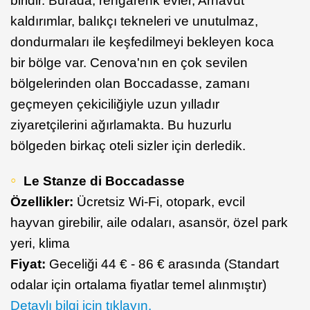
biridir. Burada, rengârenk evler, Arnavut
kaldırımlar, balıkçı tekneleri ve unutulmaz,
dondurmaları ile keşfedilmeyi bekleyen koca
bir bölge var. Cenova'nın en çok sevilen
bölgelerinden olan Boccadasse, zamanı
geçmeyen çekiciliğiyle uzun yılladır
ziyaretçilerini ağırlamakta. Bu huzurlu
bölgeden birkaç oteli sizler için derledik.
Le Stanze di Boccadasse
Özellikler:
Ücretsiz Wi-Fi, otopark, evcil
hayvan girebilir, aile odaları, asansör, özel park
yeri, klima
Fiyat:
Geceliği 44 € - 86 € arasında (Standart
odalar için ortalama fiyatlar temel alınmıştır)
Detaylı bilgi için tıklayın.