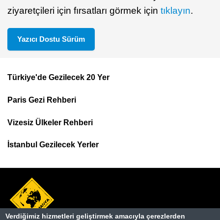
ziyaretçileri için fırsatları görmek için
tıklayın
.
Yazıcı Dostu Sürüm
Türkiye'de Gezilecek 20 Yer
Footer
Paris Gezi Rehberi
Top
Menu
Vizesiz Ülkeler Rehberi
İstanbul Gezilecek Yerler
Verdiğimiz hizmetleri geliştirmek amacıyla çerezlerden