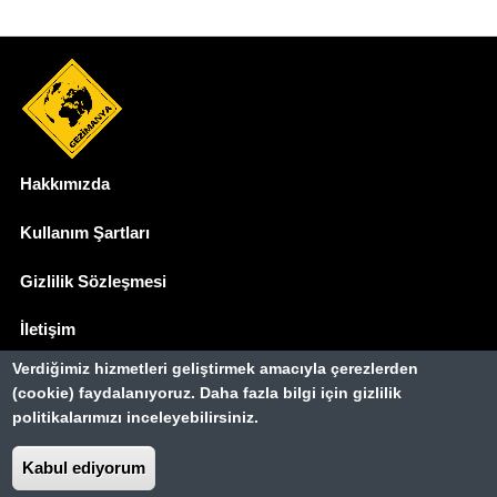
Hakkımızda
Dipnot
Kullanım Şartları
Gizlilik Sözleşmesi
İletişim
Verdiğimiz hizmetleri geliştirmek amacıyla çerezlerden
Basında Biz
(cookie) faydalanıyoruz. Daha fazla bilgi için gizlilik
politikalarımızı inceleyebilirsiniz.
Gezimanya Turizm, TÜRSAB'a kayıtlı bir
seyahat acentasıdır.
Kabul ediyorum
Belge no: A-8307