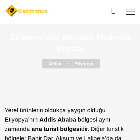
Etiyopya'dan Alınacak Hediyelik
Eşyalar
Afrika
Etiyopya
Yerel ürünlerin oldukça yaygın olduğu
Etiyopya’nın
Addis
Ababa
bölgesi aynı
zamanda
ana turist bölgesi
dir. Diğer turistik
bölgeler Bahir Dar, Aksum ve Lalibela’da da