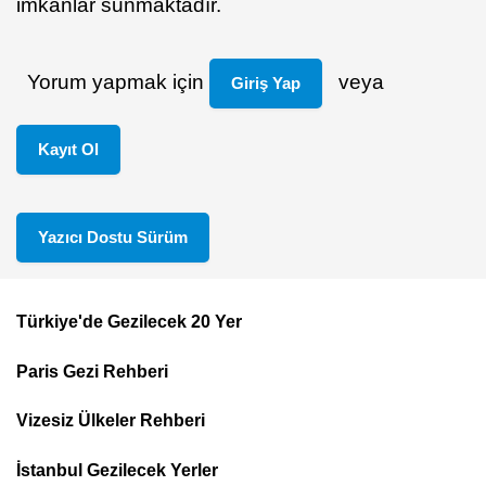
imkânlar sunmaktadır.
Yorum yapmak için
veya
Giriş Yap
Kayıt Ol
Yazıcı Dostu Sürüm
Türkiye'de Gezilecek 20 Yer
Footer
Paris Gezi Rehberi
Top
Menu
Vizesiz Ülkeler Rehberi
İstanbul Gezilecek Yerler