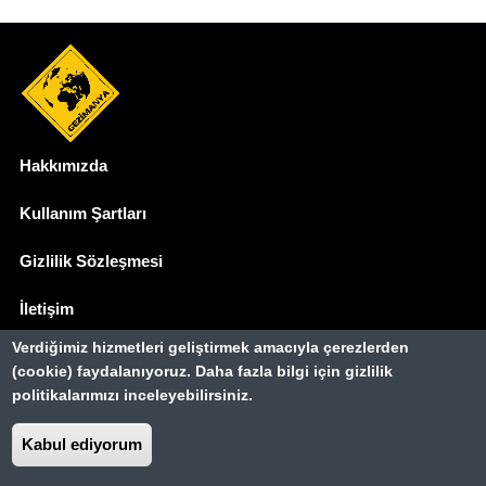
Hakkımızda
Dipnot
Kullanım Şartları
Gizlilik Sözleşmesi
İletişim
Verdiğimiz hizmetleri geliştirmek amacıyla çerezlerden
Basında Biz
(cookie) faydalanıyoruz. Daha fazla bilgi için gizlilik
politikalarımızı inceleyebilirsiniz.
Gezimanya Turizm, TÜRSAB'a kayıtlı bir
seyahat acentasıdır.
Belge no: A-8307
Kabul ediyorum