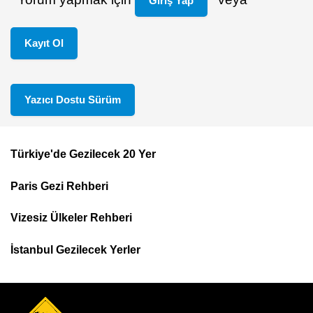
Giriş Yap
Kayıt Ol
Yazıcı Dostu Sürüm
Türkiye'de Gezilecek 20 Yer
Footer
Paris Gezi Rehberi
Top
Menu
Vizesiz Ülkeler Rehberi
İstanbul Gezilecek Yerler