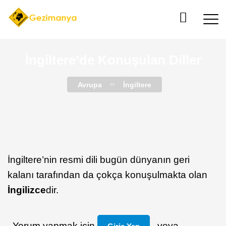
İngiltere’de Konuşulan Diller
Avrupa
İngiltere
İngiltere’nin resmi dili bugün dünyanın geri
kalanı tarafından da çokça konuşulmakta olan
İngilizce
dir.
Yorum yapmak için
veya