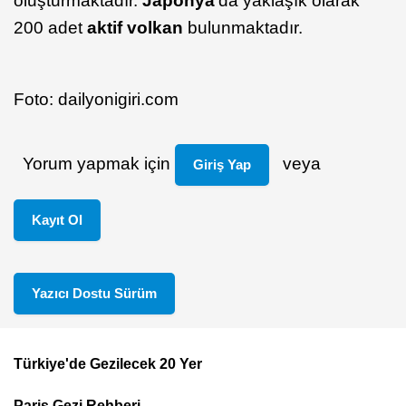
oluşturmaktadır.
Japonya
’da yaklaşık olarak
200 adet
aktif volkan
bulunmaktadır.
Foto: dailyonigiri.com
Yorum yapmak için
veya
Giriş Yap
Kayıt Ol
Yazıcı Dostu Sürüm
Türkiye'de Gezilecek 20 Yer
Footer
Paris Gezi Rehberi