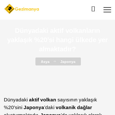
Dünyadaki aktif volkanların
yaklaşık %20’si hangi ülkede yer
almaktadır?
Asya
Japonya
Dünyadaki
aktif volkan
sayısının yaklaşık
%20′sini
Japonya
’daki
volkanik dağlar