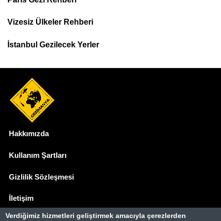
Top
Menu
Vizesiz Ülkeler Rehberi
İstanbul Gezilecek Yerler
Hakkımızda
Dipnot
Kullanım Şartları
Gizlilik Sözleşmesi
İletişim
Verdiğimiz hizmetleri geliştirmek amacıyla çerezlerden
Basında Biz